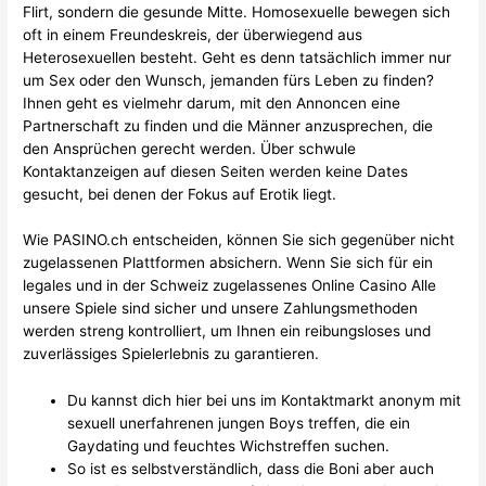
Flirt, sondern die gesunde Mitte. Homosexuelle bewegen sich
oft in einem Freundeskreis, der überwiegend aus
Heterosexuellen besteht. Geht es denn tatsächlich immer nur
um Sex oder den Wunsch, jemanden fürs Leben zu finden?
Ihnen geht es vielmehr darum, mit den Annoncen eine
Partnerschaft zu finden und die Männer anzusprechen, die
den Ansprüchen gerecht werden. Über schwule
Kontaktanzeigen auf diesen Seiten werden keine Dates
gesucht, bei denen der Fokus auf Erotik liegt.
Wie PASINO.ch entscheiden, können Sie sich gegenüber nicht
zugelassenen Plattformen absichern. Wenn Sie sich für ein
legales und in der Schweiz zugelassenes Online Casino Alle
unsere Spiele sind sicher und unsere Zahlungsmethoden
werden streng kontrolliert, um Ihnen ein reibungsloses und
zuverlässiges Spielerlebnis zu garantieren.
Du kannst dich hier bei uns im Kontaktmarkt anonym mit
sexuell unerfahrenen jungen Boys treffen, die ein
Gaydating und feuchtes Wichstreffen suchen.
So ist es selbstverständlich, dass die Boni aber auch