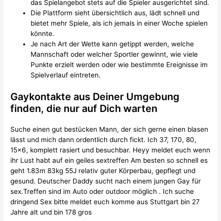
das Spielangebot stets auf die Spieler ausgerichtet sind.
Die Plattform sieht übersichtlich aus, lädt schnell und
bietet mehr Spiele, als ich jemals in einer Woche spielen
könnte.
Je nach Art der Wette kann getippt werden, welche
Mannschaft oder welcher Sportler gewinnt, wie viele
Punkte erzielt werden oder wie bestimmte Ereignisse im
Spielverlauf eintreten.
Gaykontakte aus Deiner Umgebung
finden, die nur auf Dich warten
Suche einen gut bestücken Mann, der sich gerne einen blasen
lässt und mich dann ordentlich durch fickt. Ich 37, 170, 80,
15×6, komplett rasiert und besuchbar. Heyy meldet euch wenn
ihr Lust habt auf ein geiles sextreffen Am besten so schnell es
geht 1.83m 83kg 55J relativ guter Körperbau, gepflegt und
gesund. Deutscher Daddy sucht nach einem jungen Gay für
sex.Treffen sind im Auto oder outdoor möglich . Ich suche
dringend Sex bitte meldet euch komme aus Stuttgart bin 27
Jahre alt und bin 178 gros