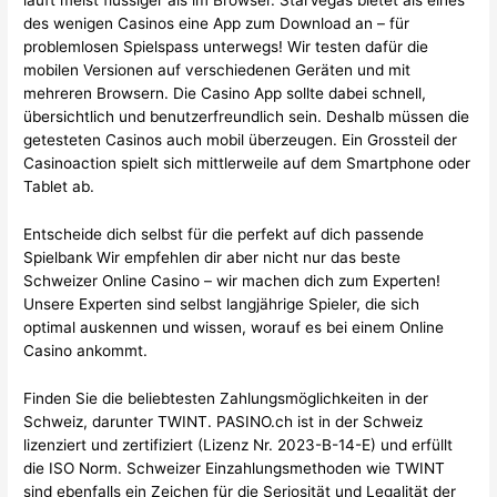
läuft meist flüssiger als im Browser. StarVegas bietet als eines
des wenigen Casinos eine App zum Download an – für
problemlosen Spielspass unterwegs! Wir testen dafür die
mobilen Versionen auf verschiedenen Geräten und mit
mehreren Browsern. Die Casino App sollte dabei schnell,
übersichtlich und benutzerfreundlich sein. Deshalb müssen die
getesteten Casinos auch mobil überzeugen. Ein Grossteil der
Casinoaction spielt sich mittlerweile auf dem Smartphone oder
Tablet ab.
Entscheide dich selbst für die perfekt auf dich passende
Spielbank Wir empfehlen dir aber nicht nur das beste
Schweizer Online Casino – wir machen dich zum Experten!
Unsere Experten sind selbst langjährige Spieler, die sich
optimal auskennen und wissen, worauf es bei einem Online
Casino ankommt.
Finden Sie die beliebtesten Zahlungsmöglichkeiten in der
Schweiz, darunter TWINT. PASINO.ch ist in der Schweiz
lizenziert und zertifiziert (Lizenz Nr. 2023-B-14-E) und erfüllt
die ISO Norm. Schweizer Einzahlungsmethoden wie TWINT
sind ebenfalls ein Zeichen für die Seriosität und Legalität der