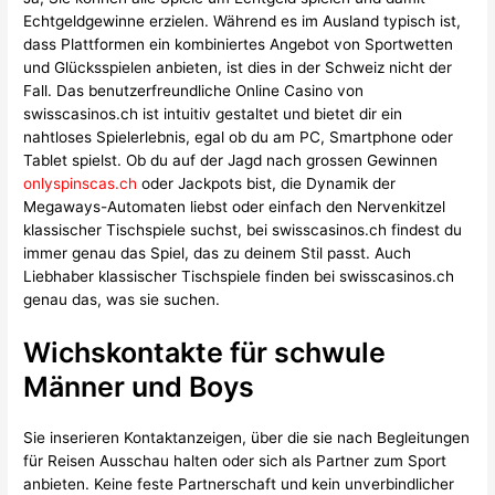
Echtgeldgewinne erzielen. Während es im Ausland typisch ist,
dass Plattformen ein kombiniertes Angebot von Sportwetten
und Glücksspielen anbieten, ist dies in der Schweiz nicht der
Fall. Das benutzerfreundliche Online Casino von
swisscasinos.ch ist intuitiv gestaltet und bietet dir ein
nahtloses Spielerlebnis, egal ob du am PC, Smartphone oder
Tablet spielst. Ob du auf der Jagd nach grossen Gewinnen
onlyspinscas.ch
oder Jackpots bist, die Dynamik der
Megaways-Automaten liebst oder einfach den Nervenkitzel
klassischer Tischspiele suchst, bei swisscasinos.ch findest du
immer genau das Spiel, das zu deinem Stil passt. Auch
Liebhaber klassischer Tischspiele finden bei swisscasinos.ch
genau das, was sie suchen.
Wichskontakte für schwule
Männer und Boys
Sie inserieren Kontaktanzeigen, über die sie nach Begleitungen
für Reisen Ausschau halten oder sich als Partner zum Sport
anbieten. Keine feste Partnerschaft und kein unverbindlicher