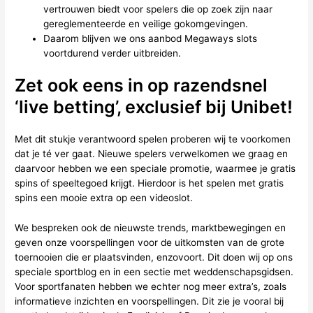
vertrouwen biedt voor spelers die op zoek zijn naar
gereglementeerde en veilige gokomgevingen.
Daarom blijven we ons aanbod Megaways slots
voortdurend verder uitbreiden.
Zet ook eens in op razendsnel
‘live betting’, exclusief bij Unibet!
Met dit stukje verantwoord spelen proberen wij te voorkomen
dat je té ver gaat. Nieuwe spelers verwelkomen we graag en
daarvoor hebben we een speciale promotie, waarmee je gratis
spins of speeltegoed krijgt. Hierdoor is het spelen met gratis
spins een mooie extra op een videoslot.
We bespreken ook de nieuwste trends, marktbewegingen en
geven onze voorspellingen voor de uitkomsten van de grote
toernooien die er plaatsvinden, enzovoort. Dit doen wij op ons
speciale sportblog en in een sectie met weddenschapsgidsen.
Voor sportfanaten hebben we echter nog meer extra’s, zoals
informatieve inzichten en voorspellingen. Dit zie je vooral bij