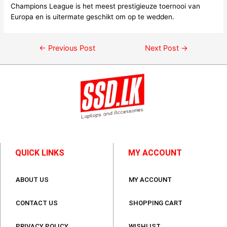
Champions League is het meest prestigieuze toernooi van
Europa en is uitermate geschikt om op te wedden.
←
Previous Post
Next Post
→
QUICK LINKS
MY ACCOUNT
ABOUT US
MY ACCOUNT
CONTACT US
SHOPPING CART
PRIVACY POLICY
WISHLIST