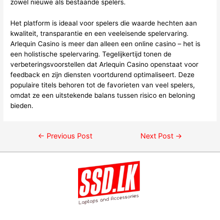
zowel nieuwe als bestaande spelers.
Het platform is ideaal voor spelers die waarde hechten aan
kwaliteit, transparantie en een veeleisende spelervaring.
Arlequin Casino is meer dan alleen een online casino – het is
een holistische spelervaring. Tegelijkertijd tonen de
verbeteringsvoorstellen dat Arlequin Casino openstaat voor
feedback en zijn diensten voortdurend optimaliseert. Deze
populaire titels behoren tot de favorieten van veel spelers,
omdat ze een uitstekende balans tussen risico en beloning
bieden.
←
Previous Post
Next Post
→