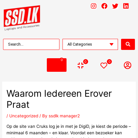
0
0
0
Waarom Iedereen Erover
Praat
/
Uncategorized
/ By
ssdlk manager2
Op de site van Cruks log je in met je DigiD, je kiest de periode –
minimaal 6 maanden – en klaar. Voordat een bezoeker kan