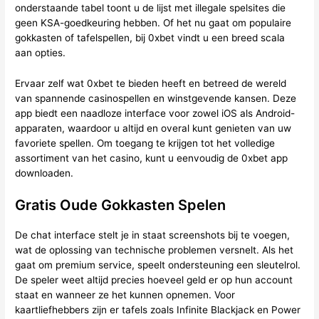
onderstaande tabel toont u de lijst met illegale spelsites die
geen KSA-goedkeuring hebben. Of het nu gaat om populaire
gokkasten of tafelspellen, bij 0xbet vindt u een breed scala
aan opties.
Ervaar zelf wat 0xbet te bieden heeft en betreed de wereld
van spannende casinospellen en winstgevende kansen. Deze
app biedt een naadloze interface voor zowel iOS als Android-
apparaten, waardoor u altijd en overal kunt genieten van uw
favoriete spellen. Om toegang te krijgen tot het volledige
assortiment van het casino, kunt u eenvoudig de 0xbet app
downloaden.
Gratis Oude Gokkasten Spelen
De chat interface stelt je in staat screenshots bij te voegen,
wat de oplossing van technische problemen versnelt. Als het
gaat om premium service, speelt ondersteuning een sleutelrol.
De speler weet altijd precies hoeveel geld er op hun account
staat en wanneer ze het kunnen opnemen. Voor
kaartliefhebbers zijn er tafels zoals Infinite Blackjack en Power