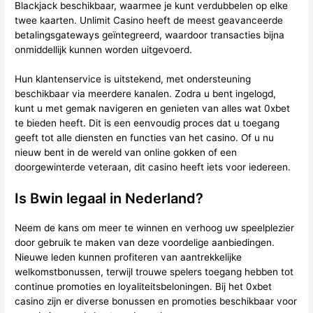
Blackjack beschikbaar, waarmee je kunt verdubbelen op elke
twee kaarten. Unlimit Casino heeft de meest geavanceerde
betalingsgateways geïntegreerd, waardoor transacties bijna
onmiddellijk kunnen worden uitgevoerd.
Hun klantenservice is uitstekend, met ondersteuning
beschikbaar via meerdere kanalen. Zodra u bent ingelogd,
kunt u met gemak navigeren en genieten van alles wat 0xbet
te bieden heeft. Dit is een eenvoudig proces dat u toegang
geeft tot alle diensten en functies van het casino. Of u nu
nieuw bent in de wereld van online gokken of een
doorgewinterde veteraan, dit casino heeft iets voor iedereen.
Is Bwin legaal in Nederland?
Neem de kans om meer te winnen en verhoog uw speelplezier
door gebruik te maken van deze voordelige aanbiedingen.
Nieuwe leden kunnen profiteren van aantrekkelijke
welkomstbonussen, terwijl trouwe spelers toegang hebben tot
continue promoties en loyaliteitsbeloningen. Bij het 0xbet
casino zijn er diverse bonussen en promoties beschikbaar voor