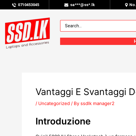
0
710453045
sa***@ss*.lk
No
Vantaggi E Svantaggi D
/
Uncategorized
/ By
ssdlk manager2
Introduzione