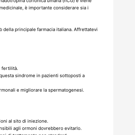
gonadotropina corionica umana (hCG) e viene
medicinale, è importante considerare sia i
 della principale farmacia italiana. Affrettatevi
ertilità.
 questa sindrome in pazienti sottoposti a
i ormonali e migliorare la spermatogenesi.
i al sito di iniezione.
ibili agli ormoni dovrebbero evitarlo.