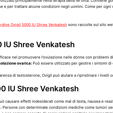
ilizzato principalmente nella terapia della fertilità. Contiene 
ne e per trattare alcune condizioni negli uomini. Come per ogni 
rdine Ovigil 5000 IU Shree Venkatesh
sono raccolte sul sito web
0 IU Shree Venkatesh
fficace nel promuovere l’ovulazione nelle donne con problemi di f
olazione ovarica:
Può essere utilizzato per gestire i sintomi di
arenza di testosterone, Ovigil può aiutare a ripristinare i livell
00 IU Shree Venkatesh
 causare effetti indesiderati come mal di testa, nausea e reazion
i. Persone con determinate condizioni mediche come tumori sens