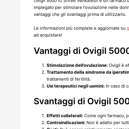
Ovigil 5000 IU Shree Venkatesh è un farmaco ut
impiegato per stimolare l’ovulazione nelle don
vantaggi che gli svantaggi prima di utilizzarlo.
Le informazioni più complete e aggiornate su
o
ad acquistare!
Vantaggi di Ovigil 500
Stimolazione dell’ovulazione:
Ovigil è e
Trattamento della sindrome da iperstim
trattamenti di fertilità.
Usi terapeutici negli uomini:
In caso di c
Svantaggi di Ovigil 50
Effetti collaterali:
Come ogni farmaco, può
Controindicazioni:
Non è adatto per tutt