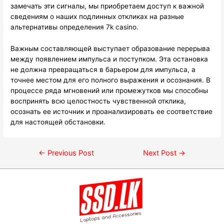
замечать эти сигналы, мы приобретаем доступ к важной
сведениям о наших подлинных откликах на разные
альтернативы определения 7k casino.
Важным составляющей выступает образование перерыва
между появлением импульса и поступком. Эта остановка
не должна превращаться в барьером для импульса, а
точнее местом для его полного выражения и осознания. В
процессе ряда мгновений или промежутков мы способны
воспринять всю целостность чувственной отклика,
осознать ее источник и проанализировать ее соответствие
для настоящей обстановки.
←
Previous Post
Next Post
→