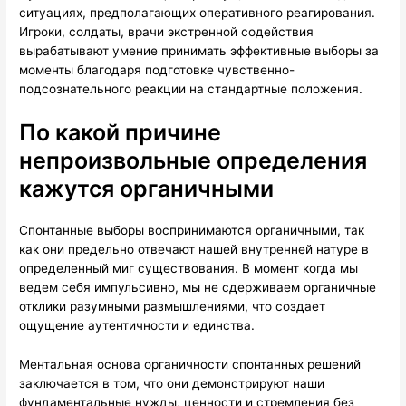
ситуациях, предполагающих оперативного реагирования.
Игроки, солдаты, врачи экстренной содействия
вырабатывают умение принимать эффективные выборы за
моменты благодаря подготовке чувственно-
подсознательного реакции на стандартные положения.
По какой причине
непроизвольные определения
кажутся органичными
Спонтанные выборы воспринимаются органичными, так
как они предельно отвечают нашей внутренней натуре в
определенный миг существования. В момент когда мы
ведем себя импульсивно, мы не сдерживаем органичные
отклики разумными размышлениями, что создает
ощущение аутентичности и единства.
Ментальная основа органичности спонтанных решений
заключается в том, что они демонстрируют наши
фундаментальные нужды, ценности и стремления без