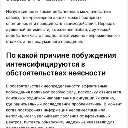
Импульсивность также действенна в межличностных
связях, где чрезмерное анализ может подорвать
спонтанность и правдивость взаимодействия. Периоды
душевной интимности, выражения любви, дружеской
содействия часто предполагают именно непроизвольного
отклика, а не продуманного поведения.
По какой причине побуждения
интенсифицируются в
обстоятельствах неясности
В обстоятельствах неопределенности аффективные
побуждения получают особую силу, поскольку становятся
основным родником направления в ситуации 7к казино,
где рациональный исследование проблематичен. В момент
когда посторонняя информация несовместима или
неполна, мозг увеличивает послания от аффективных
центров, пытаясь обнаружить надежные указатели для
осуществления решения.