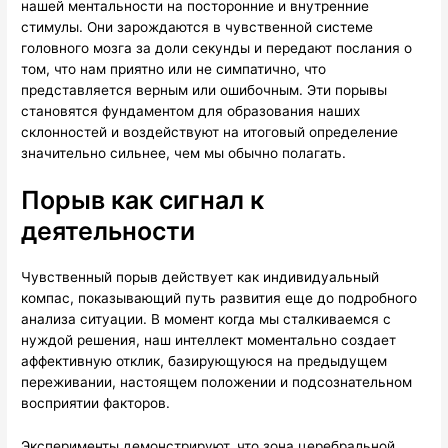
нашей ментальности на посторонние и внутренние
стимулы. Они зарождаются в чувственной системе
головного мозга за доли секунды и передают послания о
том, что нам приятно или не симпатично, что
представляется верным или ошибочным. Эти порывы
становятся фундаментом для образования наших
склонностей и воздействуют на итоговый определение
значительно сильнее, чем мы обычно полагать.
Порыв как сигнал к
деятельности
Чувственный порыв действует как индивидуальный
компас, показывающий путь развития еще до подробного
анализа ситуации. В момент когда мы сталкиваемся с
нуждой решения, наш интеллект моментально создает
аффективную отклик, базирующуюся на предыдущем
переживании, настоящем положении и подсознательном
восприятии факторов.
Эксперименты демонстрируют, что зона церебральной