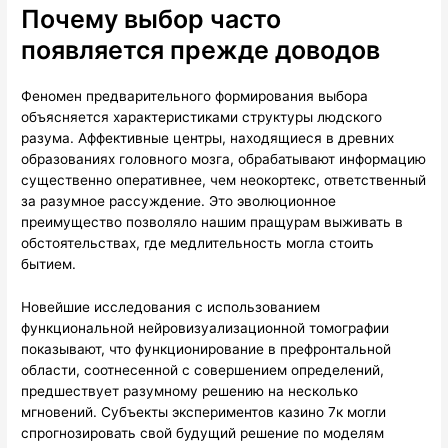
Почему выбор часто
появляется прежде доводов
Феномен предварительного формирования выбора
объясняется характеристиками структуры людского
разума. Аффективные центры, находящиеся в древних
образованиях головного мозга, обрабатывают информацию
существенно оперативнее, чем неокортекс, ответственный
за разумное рассуждение. Это эволюционное
преимущество позволяло нашим пращурам выживать в
обстоятельствах, где медлительность могла стоить
бытием.
Новейшие исследования с использованием
функциональной нейровизуализационной томографии
показывают, что функционирование в префронтальной
области, соотнесенной с совершением определений,
предшествует разумному решению на несколько
мгновений. Субъекты экспериментов казино 7к могли
спрогнозировать свой будущий решение по моделям