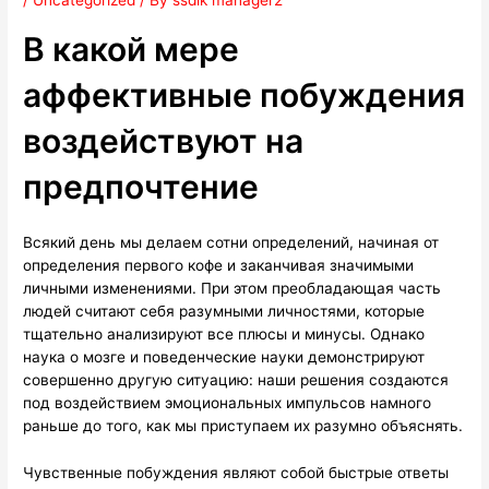
/
Uncategorized
/ By
ssdlk manager2
В какой мере
аффективные побуждения
воздействуют на
предпочтение
Всякий день мы делаем сотни определений, начиная от
определения первого кофе и заканчивая значимыми
личными изменениями. При этом преобладающая часть
людей считают себя разумными личностями, которые
тщательно анализируют все плюсы и минусы. Однако
наука о мозге и поведенческие науки демонстрируют
совершенно другую ситуацию: наши решения создаются
под воздействием эмоциональных импульсов намного
раньше до того, как мы приступаем их разумно объяснять.
Чувственные побуждения являют собой быстрые ответы