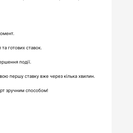
момент.
та готових ставок.
ершення події.
свою першу ставку вже через кілька хвилин.
порт зручним способом!