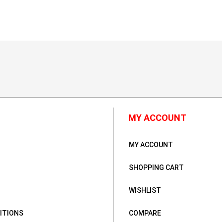
MY ACCOUNT
MY ACCOUNT
SHOPPING CART
WISHLIST
ITIONS
COMPARE