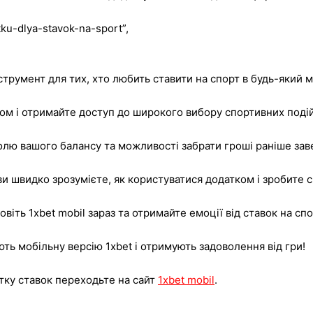
ku-dlya-stavok-na-sport”,
трумент для тих, хто любить ставити на спорт в будь-який 
м і отримайте доступ до широкого вибору спортивних подій 
лю вашого балансу та можливості забрати гроші раніше зав
ви швидко зрозумієте, як користуватися додатком і зробите 
віть 1xbet mobil зараз та отримайте емоції від ставок на с
ють мобільну версію 1xbet і отримують задоволення від гри!
тку ставок переходьте на сайт
1xbet mobil
.