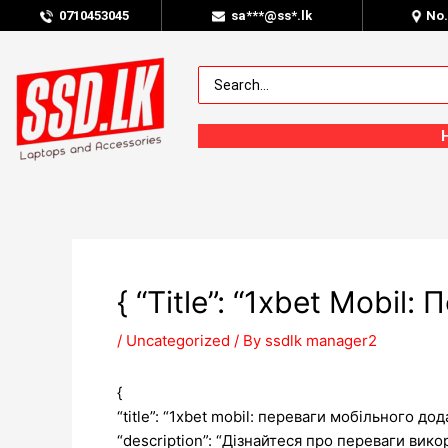
0
710453045
sa***@ss*.lk
No
{ “title”: “1xbet Mobi
/
Uncategorized
/ By
ssdlk manager2
{
“title”: “1xbet mobil: переваги мобільного дод
“description”: “Дізнайтеся про переваги вик