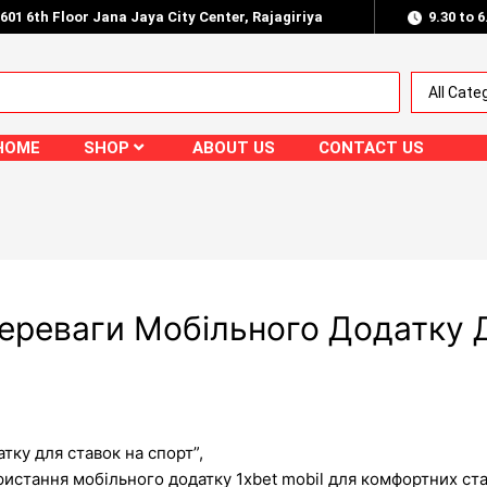
.601 6th Floor Jana Jaya City Center, Rajagiriya
9.30 to 
HOME
SHOP
ABOUT US
CONTACT US
l: Переваги Мобільного Додатку
атку для ставок на спорт”,
ористання мобільного додатку 1xbet mobil для комфортних ста