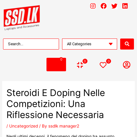
0
0
0
Steroidi E Doping Nelle
Competizioni: Una
Riflessione Necessaria
/
Uncategorized
/ By
ssdlk manager2
Negli ultimi decenni, il fenomeno del doping ha assunto