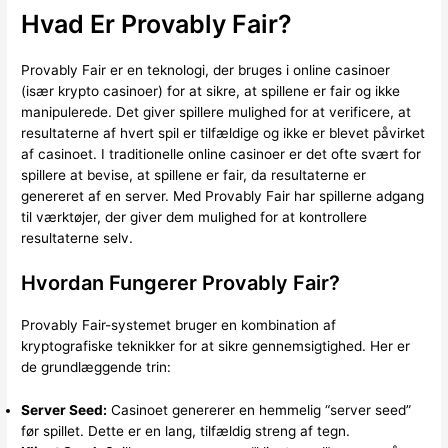
Hvad Er Provably Fair?
Provably Fair er en teknologi, der bruges i online casinoer
(især krypto casinoer) for at sikre, at spillene er fair og ikke
manipulerede. Det giver spillere mulighed for at verificere, at
resultaterne af hvert spil er tilfældige og ikke er blevet påvirket
af casinoet. I traditionelle online casinoer er det ofte svært for
spillere at bevise, at spillene er fair, da resultaterne er
genereret af en server. Med Provably Fair har spillerne adgang
til værktøjer, der giver dem mulighed for at kontrollere
resultaterne selv.
Hvordan Fungerer Provably Fair?
Provably Fair-systemet bruger en kombination af
kryptografiske teknikker for at sikre gennemsigtighed. Her er
de grundlæggende trin:
Server Seed:
Casinoet genererer en hemmelig “server seed”
før spillet. Dette er en lang, tilfældig streng af tegn.