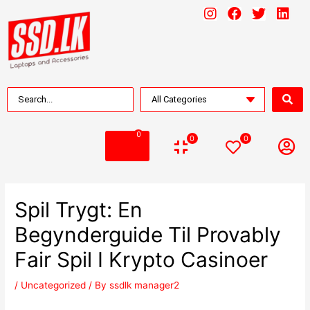
0
0
0
Spil Trygt: En
Begynderguide Til Provably
Fair Spil I Krypto Casinoer
/
Uncategorized
/ By
ssdlk manager2