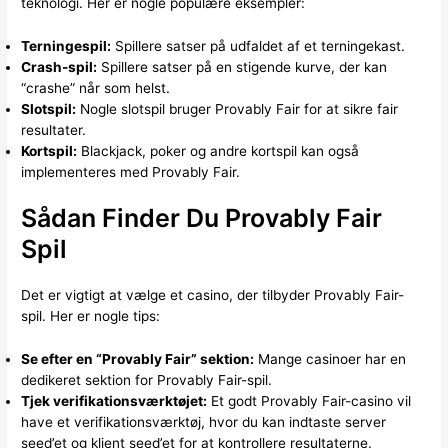
teknologi. Her er nogle populære eksempler:
Terningespil:
Spillere satser på udfaldet af et terningekast.
Crash-spil:
Spillere satser på en stigende kurve, der kan
“crashe” når som helst.
Slotspil:
Nogle slotspil bruger Provably Fair for at sikre fair
resultater.
Kortspil:
Blackjack, poker og andre kortspil kan også
implementeres med Provably Fair.
Sådan Finder Du Provably Fair
Spil
Det er vigtigt at vælge et casino, der tilbyder Provably Fair-
spil. Her er nogle tips:
Se efter en “Provably Fair” sektion:
Mange casinoer har en
dedikeret sektion for Provably Fair-spil.
Tjek verifikationsværktøjet:
Et godt Provably Fair-casino vil
have et verifikationsværktøj, hvor du kan indtaste server
seed’et og klient seed’et for at kontrollere resultaterne.