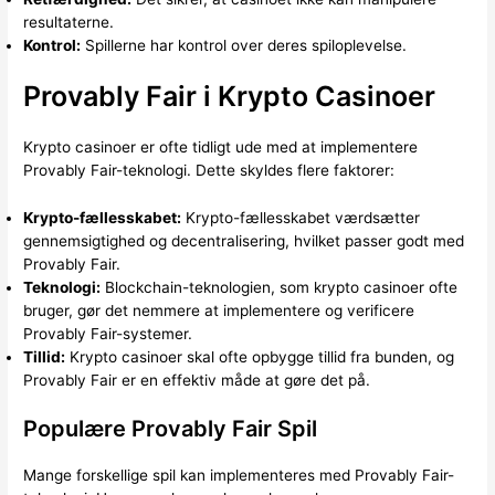
resultaterne.
Kontrol:
Spillerne har kontrol over deres spiloplevelse.
Provably Fair i Krypto Casinoer
Krypto casinoer er ofte tidligt ude med at implementere
Provably Fair-teknologi. Dette skyldes flere faktorer:
Krypto-fællesskabet:
Krypto-fællesskabet værdsætter
gennemsigtighed og decentralisering, hvilket passer godt med
Provably Fair.
Teknologi:
Blockchain-teknologien, som krypto casinoer ofte
bruger, gør det nemmere at implementere og verificere
Provably Fair-systemer.
Tillid:
Krypto casinoer skal ofte opbygge tillid fra bunden, og
Provably Fair er en effektiv måde at gøre det på.
Populære Provably Fair Spil
Mange forskellige spil kan implementeres med Provably Fair-