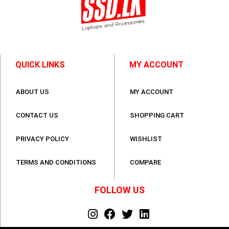
QUICK LINKS
MY ACCOUNT
ABOUT US
MY ACCOUNT
CONTACT US
SHOPPING CART
PRIVACY POLICY
WISHLIST
TERMS AND CONDITIONS
COMPARE
FOLLOW US