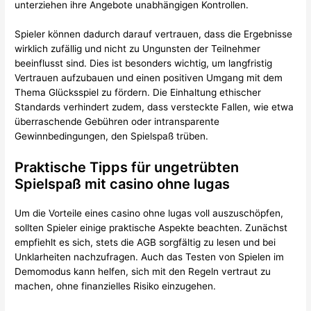
unterziehen ihre Angebote unabhängigen Kontrollen.
Spieler können dadurch darauf vertrauen, dass die Ergebnisse
wirklich zufällig und nicht zu Ungunsten der Teilnehmer
beeinflusst sind. Dies ist besonders wichtig, um langfristig
Vertrauen aufzubauen und einen positiven Umgang mit dem
Thema Glücksspiel zu fördern. Die Einhaltung ethischer
Standards verhindert zudem, dass versteckte Fallen, wie etwa
überraschende Gebühren oder intransparente
Gewinnbedingungen, den Spielspaß trüben.
Praktische Tipps für ungetrübten
Spielspaß mit casino ohne lugas
Um die Vorteile eines casino ohne lugas voll auszuschöpfen,
sollten Spieler einige praktische Aspekte beachten. Zunächst
empfiehlt es sich, stets die AGB sorgfältig zu lesen und bei
Unklarheiten nachzufragen. Auch das Testen von Spielen im
Demomodus kann helfen, sich mit den Regeln vertraut zu
machen, ohne finanzielles Risiko einzugehen.