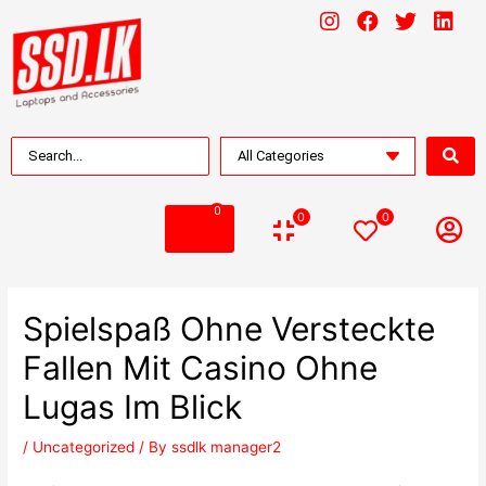
0
0
0
Spielspaß Ohne Versteckte
Fallen Mit Casino Ohne
Lugas Im Blick
/
Uncategorized
/ By
ssdlk manager2