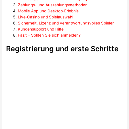
Zahlungs‑ und Auszahlungsmethoden
Mobile App und Desktop‑Erlebnis
Live‑Casino und Spielauswahl
Sicherheit, Lizenz und verantwortungsvolles Spielen
Kundensupport und Hilfe
Fazit – Sollten Sie sich anmelden?
Registrierung und erste Schritte