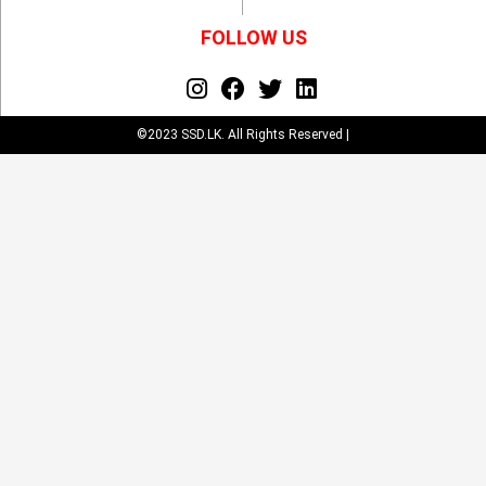
FOLLOW US
©2023 SSD.LK. All Rights Reserved |