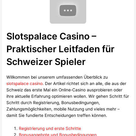
Slotspalace Casino –
Praktischer Leitfaden für
Schweizer Spieler
Willkommen bei unserem umfassenden Überblick zu
slotspalace casino
. Der Artikel richtet sich an alle, die aus der
Schweiz das erste Mal ein Online‑Casino ausprobieren oder
ihre aktuelle Erfahrung optimieren wollen. Wir gehen Schritt für
Schritt durch Registrierung, Bonusbedingungen,
Zahlungsmöglichkeiten, mobile Nutzung und vieles mehr –
damit Sie fundierte Entscheidungen treffen können.
Registrierung und erste Schritte
Bonusangebote und Bonusbedingungen