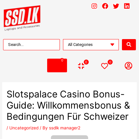
0
0
0
Slotspalace Casino Bonus-
Guide: Willkommensbonus &
Bedingungen Für Schweizer
/
Uncategorized
/ By
ssdlk manager2