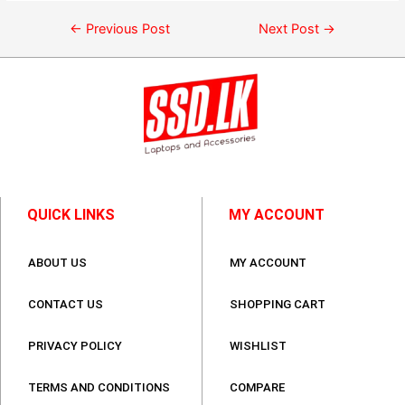
←
Previous Post
Next Post
→
QUICK LINKS
MY ACCOUNT
ABOUT US
MY ACCOUNT
CONTACT US
SHOPPING CART
PRIVACY POLICY
WISHLIST
TERMS AND CONDITIONS
COMPARE