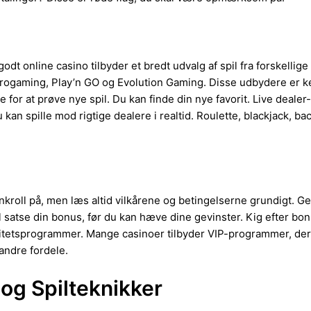
godt online casino tilbyder et bredt udvalg af spil fra forskelli
gaming, Play’n GO og Evolution Gaming. Disse udbydere er kendt
r at prøve nye spil. Du kan finde din nye favorit. Live dealer-
an spille mod rigtige dealere i realtid. Roulette, blackjack, bac
roll på, men læs altid vilkårene og betingelserne grundigt. Ge
 satse din bonus, før du kan hæve dine gevinster. Kig efter b
itetsprogrammer. Mange casinoer tilbyder VIP-programmer, der 
andre fordele.
og Spilteknikker