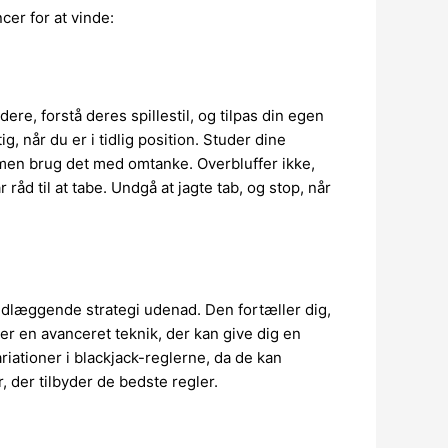
cer for at vinde:
re, forstå deres spillestil, og tilpas din egen
g, når du er i tidlig position. Studer dine
, men brug det med omtanke. Overbluffer ikke,
råd til at tabe. Undgå at jagte tab, og stop, når
ndlæggende strategi udenad. Den fortæller dig,
 er en avanceret teknik, der kan give dig en
ationer i blackjack-reglerne, da de kan
 der tilbyder de bedste regler.