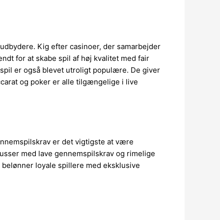
ge udbydere. Kig efter casinoer, der samarbejder
 for at skabe spil af høj kvalitet med fair
spil er også blevet utroligt populære. De giver
carat og poker er alle tilgængelige i live
nnemspilskrav er det vigtigste at være
onusser med lave gennemspilskrav og rimelige
belønner loyale spillere med eksklusive