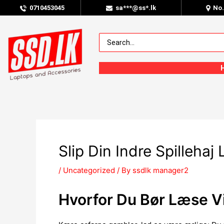
0
710453045
sa***@ss*.lk
No
Slip Din Indre Spillehaj
/
Uncategorized
/ By
ssdlk manager2
Hvorfor Du Bør Læse V