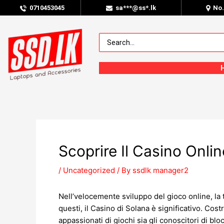
0
710453045
sa***@ss*.lk
No
Scoprire Il Casino Onli
/
Uncategorized
/ By
ssdlk manager2
Nell’velocemente sviluppo del gioco online, la 
questi, il Casino di Solana è significativo. Cost
appassionati di giochi sia gli conoscitori
di blo