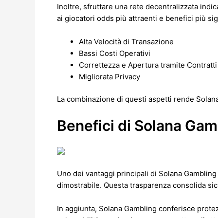
Inoltre, sfruttare una rete decentralizzata indi
ai giocatori odds più attraenti e benefici più sig
Alta Velocità di Transazione
Bassi Costi Operativi
Correttezza e Apertura tramite Contratti 
Migliorata Privacy
La combinazione di questi aspetti rende Solana 
Benefici di Solana Gam
Uno dei vantaggi principali di Solana Gambling 
dimostrabile. Questa trasparenza consolida sicu
In aggiunta, Solana Gambling conferisce protezi