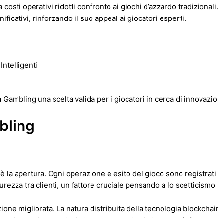
ca costi operativi ridotti confronto ai giochi d’azzardo tradizion
nificativi, rinforzando il suo appeal ai giocatori esperti.
Intelligenti
Gambling una scelta valida per i giocatori in cerca di innovazion
bling
è la apertura. Ogni operazione e esito del gioco sono registrati
rezza tra clienti, un fattore cruciale pensando a lo scetticismo 
one migliorata. La natura distribuita della tecnologia blockchain