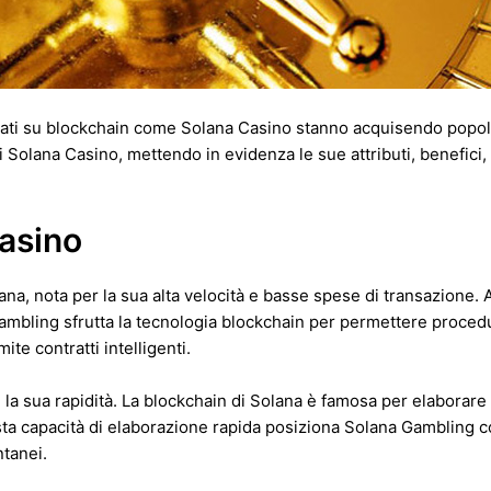
asati su blockchain come Solana Casino stanno acquisendo popolar
 Solana Casino, mettendo in evidenza le sue attributi, benefici, 
Casino
a, nota per la sua alta velocità e basse spese di transazione. A 
Gambling sfrutta la tecnologia blockchain per permettere proced
ite contratti intelligenti.
è la sua rapidità. La blockchain di Solana è famosa per elaborare
uesta capacità di elaborazione rapida posiziona Solana Gambling
tanei.