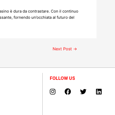
Casino è dura da contrastare. Con il continuo
essante, fornendo un’occhiata al futuro del
Next Post
→
FOLLOW US