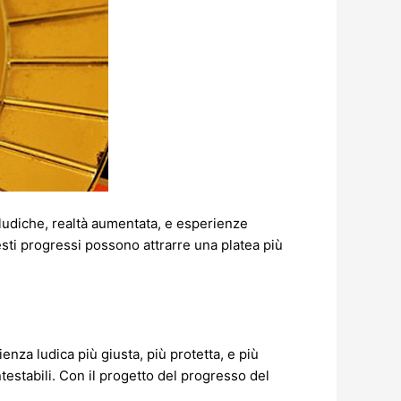
 ludiche, realtà aumentata, e esperienze
esti progressi possono attrarre una platea più
nza ludica più giusta, più protetta, e più
ntestabili. Con il progetto del progresso del