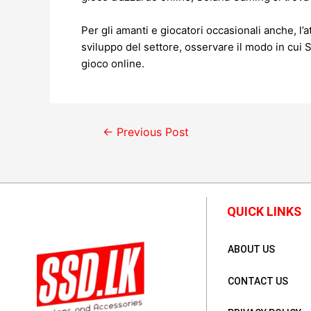
Per gli amanti e giocatori occasionali anche, l’
sviluppo del settore, osservare il modo in cui 
gioco online.
←
Previous Post
QUICK LINKS
ABOUT US
CONTACT US