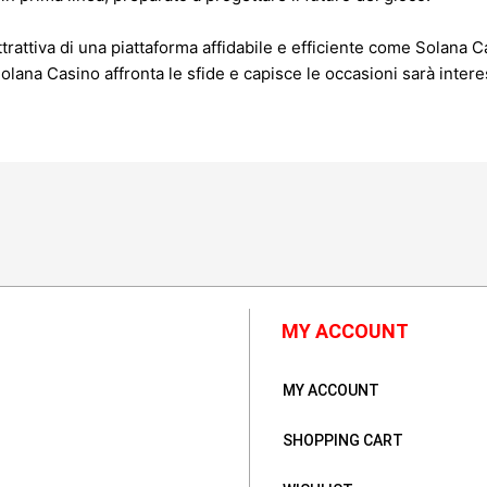
attrattiva di una piattaforma affidabile e efficiente come Solana 
Solana Casino affronta le sfide e capisce le occasioni sarà inter
MY ACCOUNT
MY ACCOUNT
SHOPPING CART