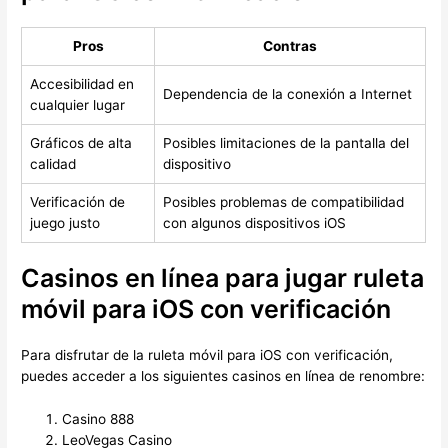
Pros
Contras
Accesibilidad en
Dependencia de la conexión a Internet
cualquier lugar
Gráficos de alta
Posibles limitaciones de la pantalla del
calidad
dispositivo
Verificación de
Posibles problemas de compatibilidad
juego justo
con algunos dispositivos iOS
Casinos en línea para jugar ruleta
móvil para iOS con verificación
Para disfrutar de la ruleta móvil para iOS con verificación,
puedes acceder a los siguientes casinos en línea de renombre:
Casino 888
LeoVegas Casino