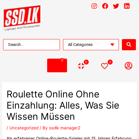
0
0
0
Roulette Online Ohne
Einzahlung: Alles, Was Sie
Wissen Müssen
/
Uncategorized
/ By
ssdlk manager2
Als erfahrener Online-Roulette-Spieler mit 15 Jahren Erfahrung