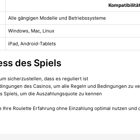
Kompatibilitä
Alle gängigen Modelle und Betriebssysteme
Windows, Mac, Linux
iPad, Android-Tablets
ess des Spiels
m sicherzustellen, dass es reguliert ist
dingungen des Casinos, um alle Regeln und Bedingungen zu v
des Spiels, um die Auszahlungsquote zu kennen
 Ihre Roulette Erfahrung ohne Einzahlung optimal nutzen und d