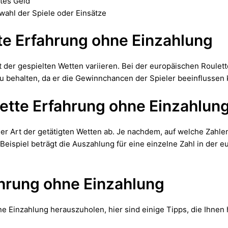
tes Geld
ahl der Spiele oder Einsätze
te Erfahrung ohne Einzahlung
 der gespielten Wetten variieren. Bei der europäischen Roulett
 zu behalten, da er die Gewinnchancen der Spieler beeinflussen 
ette Erfahrung ohne Einzahlun
 Art der getätigten Wetten ab. Je nachdem, auf welche Zahlen
eispiel beträgt die Auszahlung für eine einzelne Zahl in der e
ahrung ohne Einzahlung
e Einzahlung herauszuholen, hier sind einige Tipps, die Ihnen