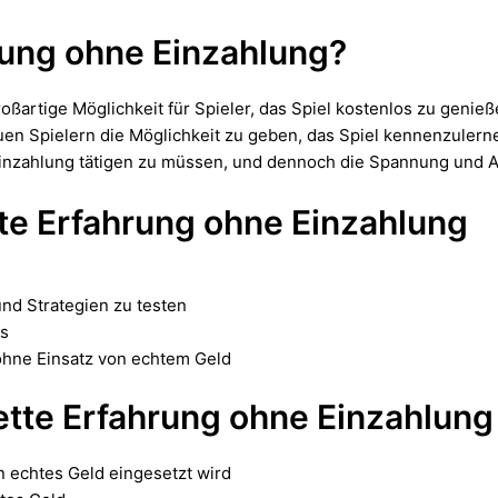
rung ohne Einzahlung?
oßartige Möglichkeit für Spieler, das Spiel kostenlos zu genie
en Spielern die Möglichkeit zu geben, das Spiel kennenzulerne
Einzahlung tätigen zu müssen, und dennoch die Spannung und A
tte Erfahrung ohne Einzahlung
nd Strategien zu testen
ns
ohne Einsatz von echtem Geld
ette Erfahrung ohne Einzahlung
 echtes Geld eingesetzt wird