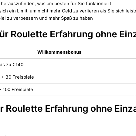
herauszufinden, was am besten für Sie funktioniert
sich ein Limit, um nicht mehr Geld zu verlieren als Sie sich lei
piel zu verbessern und mehr Spaß zu haben
ür Roulette Erfahrung ohne Ein
Willkommensbonus
bis zu €140
+ 30 Freispiele
 100 Freispiele
r Roulette Erfahrung ohne Einz