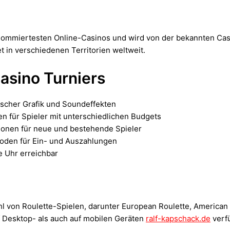
enommiertesten Online-Casinos und wird von der bekannten Cas
et in verschiedenen Territorien weltweit.
Casino Turniers
ischer Grafik und Soundeffekten
n für Spieler mit unterschiedlichen Budgets
ionen für neue und bestehende Spieler
oden für Ein- und Auszahlungen
 Uhr erreichbar
ahl von Roulette-Spielen, darunter European Roulette, American 
f Desktop- als auch auf mobilen Geräten
ralf-kapschack.de
verfü