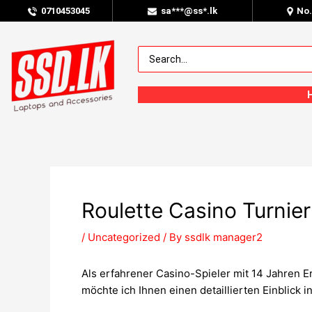
0
710453045
sa***@ss*.lk
No
Roulette Casino Turnier
/
Uncategorized
/ By
ssdlk manager2
Als erfahrener Casino-Spieler mit 14 Jahren E
möchte ich Ihnen einen detaillierten Einblick 