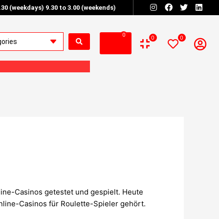
6.30 (weekdays) 9.30 to 3.00 (weekends)
0
0
0
line-Casinos getestet und gespielt. Heute
nline-Casinos für Roulette-Spieler gehört.