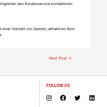
mmigkeiten den Kundenservice kontaktieren.
 einer Vielzahl von Spielen, attraktiven Boni
s.
Next Post
→
FOLLOW US