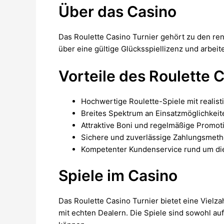
Über das Casino
Das Roulette Casino Turnier gehört zu den r
über eine gültige Glücksspiellizenz und arbeit
Vorteile des Roulette 
Hochwertige Roulette-Spiele mit realist
Breites Spektrum an Einsatzmöglichkeite
Attraktive Boni und regelmäßige Promot
Sichere und zuverlässige Zahlungsmeth
Kompetenter Kundenservice rund um die
Spiele im Casino
Das Roulette Casino Turnier bietet eine Vielz
mit echten Dealern. Die Spiele sind sowohl au