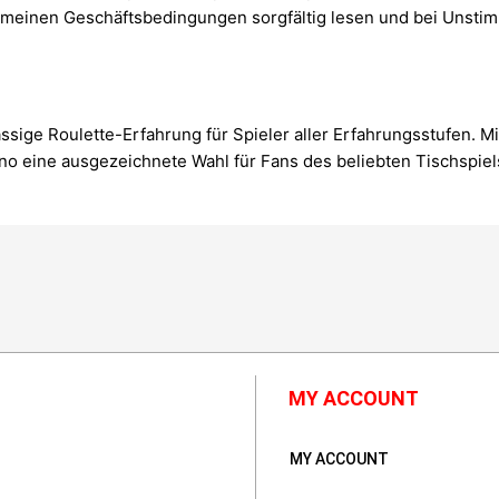
lgemeinen Geschäftsbedingungen sorgfältig lesen und bei Unsti
ssige Roulette-Erfahrung für Spieler aller Erfahrungsstufen. Mit
no eine ausgezeichnete Wahl für Fans des beliebten Tischspiel
MY ACCOUNT
MY ACCOUNT