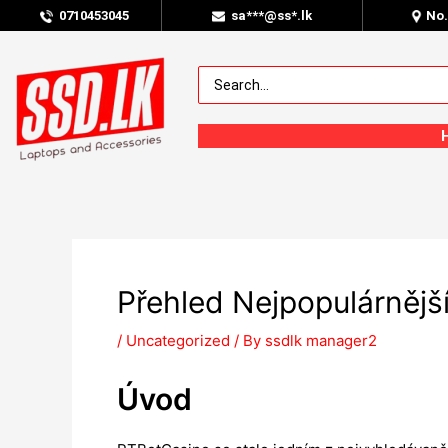
0
710453045
sa***@ss*.lk
No
Přehled Nejpopulárněj
/
Uncategorized
/ By
ssdlk manager2
Úvod