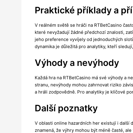
Praktické příklady a př
V reálném světě se hráči na RTBetCasino často 
které nevyžadují žádné předchozí znalosti, zat
jeho preference vyvíjely od jednoduchých slotů 
dynamika je důležitá pro analytiky, kteří sleduj
Výhody a nevýhody
Každá hra na RTBetCasino má své výhody a nevý
stranu, nevýhody mohou zahrnovat riziko závisl
a hráli zodpovědně. Pro analytiky je klíčové p
Další poznatky
V oblasti online hazardních her existují i další
znamená, že výhry mohou být méně časté, ale vě