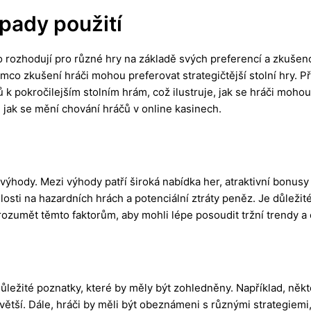
ípady použití
rozhodují pro různé hry na základě svých preferencí a zkušenos
ímco zkušení hráči mohou preferovat strategičtější stolní hry. P
k pokročilejším stolním hrám, což ilustruje, jak se hráči mohou
í, jak se mění chování hráčů v online kasinech.
hody. Mezi výhody patří široká nabídka her, atraktivní bonusy 
osti na hazardních hrách a potenciální ztráty peněz. Je důležité
orozumět těmto faktorům, aby mohli lépe posoudit tržní trendy a
 důležité poznatky, které by měly být zohledněny. Například, někt
tší. Dále, hráči by měli být obeznámeni s různými strategiemi,