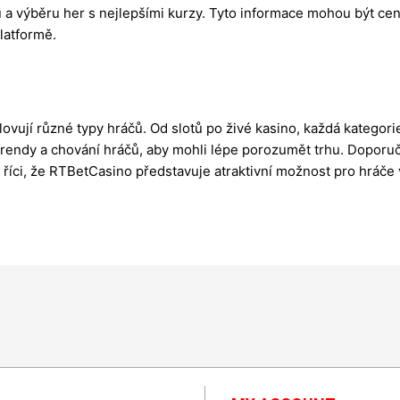
lu a výběru her s nejlepšími kurzy. Tyto informace mohou být cen
latformě.
lovují různé typy hráčů. Od slotů po živé kasino, každá kategor
 trendy a chování hráčů, aby mohli lépe porozumět trhu. Doporuč
říci, že RTBetCasino představuje atraktivní možnost pro hráče v