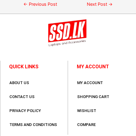
←
Previous Post
Next Post
→
QUICK LINKS
MY ACCOUNT
ABOUT US
MY ACCOUNT
CONTACT US
SHOPPING CART
PRIVACY POLICY
WISHLIST
TERMS AND CONDITIONS
COMPARE