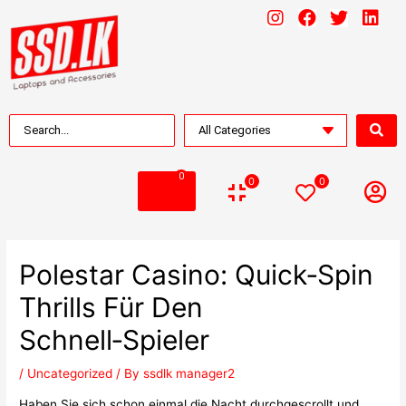
0
0
0
Polestar Casino: Quick‑Spin
Thrills Für Den
Schnell‑Spieler
/
Uncategorized
/ By
ssdlk manager2
Haben Sie sich schon einmal die Nacht durchgescrollt und