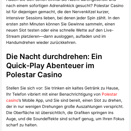
nach einem sofortigen Adrenalinkick gesucht? Polestar Casino
ist für diejenigen gemacht, die den Nervenkitzel kurzer,
intensiver Sessions lieben, bei denen jeder Spin zählt. In den
ersten zehn Minuten können Sie Gewinne sammeln, einen
neuen Slot testen oder eine schnelle Wette auf den Live-
Stream platzieren—dann ausloggen, aufladen und im
Handumdrehen wieder zurückkehren.
Die Nacht durchdrehen: Ein
Quick‑Play Abenteuer im
Polestar Casino
Stellen Sie sich vor: Sie trinken ein kaltes Getränk zu Hause,
Ihr Telefon vibriert mit einer Benachrichtigung von
Polestar
casino
’s Mobile App, und Sie sind bereit, einen Slot zu drehen,
der in nur wenigen Drehungen große Auszahlungen verspricht.
Die Oberfläche ist übersichtlich, die Grafiken springen ins
Auge, und die Soundeffekte sind scharf genug, um Ihren Fokus
scharf zu halten.