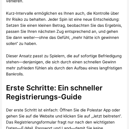
verlieren.
Kurz‑Intervalle ermöglichen es Ihnen auch, die Kontrolle über
Ihr Risiko zu behalten. Jeder Spin ist eine neue Entscheidung:
Setzen Sie einen kleinen Betrag, beobachten Sie das Ergebnis,
passen Sie Ihren nächsten Zug entsprechend an, und gehen
Sie dann weiter—ohne das Gefühl, „mehr hätte ich gewinnen
sollen“ zu haben.
Dieser Ansatz passt zu Spielern, die auf sofortige Befriedigung
stehen—denjenigen, die sich durch einen schnellen Gewinn
mehr zufrieden fühlen als durch den Aufbau eines langfristigen
Bankrolls.
Erste Schritte: Ein schneller
Registrierungs‑Guide
Der erste Schritt ist einfach: Öffnen Sie die Polestar App oder
gehen Sie auf die Website und klicken Sie auf „Jetzt beitreten“.
Das Registrierungsformular fragt nur nach den wichtigsten
Daten—E-Mail, Passwort und Land—damit Sie keine