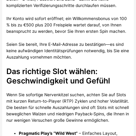
komplizierten Verifizierungsschritte durchlaufen müssen.
Ihr Konto wird sofort eröffnet; ein Willkommensbonus von 100
% bis zu €500 plus 200 Freispiele wartet darauf, von Ihnen
beansprucht zu werden, bevor Sie Ihren ersten Spin machen.
Seien Sie bereit, Ihre E-Mail-Adresse zu bestätigen—es sind
keine aufwändigen Identitätsprüfungen notwendig, bis Sie eine
Auszahlung vornehmen möchten.
Das richtige Slot wählen:
Geschwindigkeit und Gefühl
Wenn Sie sofortige Nervenkitzel suchen, achten Sie auf Slots
mit kurzen Return-to-Player (RTP) Zyklen und hoher Volatilität.
Die besten für schnelle Auszahlungen sind oft Slots mit schnell
beweglichen Walzen und niedrigen Payback-Spins, die Ihnen in
nur wenigen Versuchen große Gewinne ermöglichen.
Pragmatic Play’s “Wild West”
– Einfaches Layout,