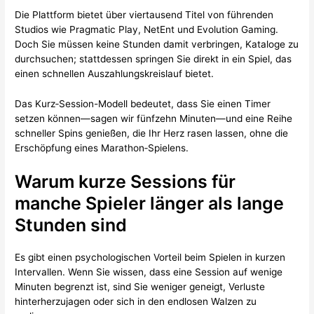
Die Plattform bietet über viertausend Titel von führenden
Studios wie Pragmatic Play, NetEnt und Evolution Gaming.
Doch Sie müssen keine Stunden damit verbringen, Kataloge zu
durchsuchen; stattdessen springen Sie direkt in ein Spiel, das
einen schnellen Auszahlungskreislauf bietet.
Das Kurz‑Session-Modell bedeutet, dass Sie einen Timer
setzen können—sagen wir fünfzehn Minuten—und eine Reihe
schneller Spins genießen, die Ihr Herz rasen lassen, ohne die
Erschöpfung eines Marathon‑Spielens.
Warum kurze Sessions für
manche Spieler länger als lange
Stunden sind
Es gibt einen psychologischen Vorteil beim Spielen in kurzen
Intervallen. Wenn Sie wissen, dass eine Session auf wenige
Minuten begrenzt ist, sind Sie weniger geneigt, Verluste
hinterherzujagen oder sich in den endlosen Walzen zu