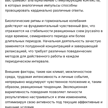
выстраивают альтернативные стимулирующие контексты,
в которых аналогичные импульсы способны
провоцировать кардинально различные ответы.
Биологические ритмы и гормональные колебания
действуют на фундаментальный чувственный фон, что
отражается на стабильности реакционных схем joycasino в
ходе времени, семидневного периода или более
длительных периодов. Начальная деятельность зачастую
заменяется полуденной концентрацией и завершающей
релаксацией, что требует различных поведенческих
методов для действенного работы в каждом
периодическом интервале.
Внешние факторы, такие как климат, межличностное
среда, трудовая интенсивность и личные события,
непрерывно модулируют чувственное положение и, таким
образом, реакционные тенденции. Эволюционная
вариативность поведения позволяет личности
результативно настраиваться к этим изменениям,
оптимизируя свою активность под текущие аффективные и
внешние условия.