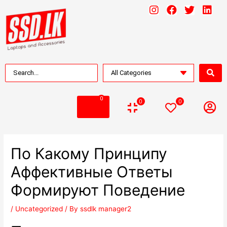
0
0
0
По Какому Принципу
Аффективные Ответы
Формируют Поведение
/
Uncategorized
/ By
ssdlk manager2