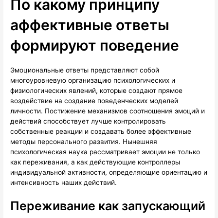
По какому принципу
аффективные ответы
формируют поведение
Эмоциональные ответы представляют собой
многоуровневую организацию психологических и
физиологических явлений, которые создают прямое
воздействие на создание поведенческих моделей
личности. Постижение механизмов соотношения эмоций и
действий способствует лучше контролировать
собственные реакции и создавать более эффективные
методы персонального развития. Нынешняя
психологическая наука рассматривает эмоции не только
как переживания, а как действующие контроллеры
индивидуальной активности, определяющие ориентацию и
интенсивность наших действий.
Переживание как запускающий