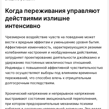
Когда переживания управляют
действиями излишне
интенсивно
Чрезмерное воздействие чувств на поведение может
вести к вредным эффектам и уменьшению уровня бытия.
Аффективная изменчивость, характеризующаяся резкими
колебаниями настроения и необдуманным действиями,
затрудняет проектированию деятельности джойказино и
удержанию постоянных межличностных отношений.
Индивиды с повышенной аффективной чувствительностью
часто осуществляют выборы под влиянием временных
переживаний, что способно влечь к отрицательным
долгосрочным последствиям.
Хронический напряжение и непрерывное напряжение
выстраивают состояние эмоциональной переполнения,
при котором предохранительные механизмы психики
работают в состоянии непрерывной активации. Это ведет