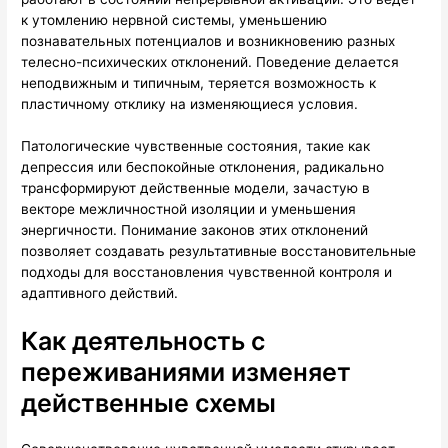
к утомлению нервной системы, уменьшению
познавательных потенциалов и возникновению разных
телесно-психических отклонений. Поведение делается
неподвижным и типичным, теряется возможность к
пластичному отклику на изменяющиеся условия.
Патологические чувственные состояния, такие как
депрессия или беспокойные отклонения, радикально
трансформируют действенные модели, зачастую в
векторе межличностной изоляции и уменьшения
энергичности. Понимание законов этих отклонений
позволяет создавать результативные восстановительные
подходы для восстановления чувственной контроля и
адаптивного действий.
Как деятельность с
переживаниями изменяет
действенные схемы