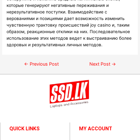
которые генерируют негативные переживания и
нерезультативное поступки. Взаимодействие с
верованиями и позициями дает возможность изменить
чувственную трактовку происшествий joy casino и, таким
образом, реакционные отклики на них. Последовательное
использование этих методов ведет к выстраиванию более
здоровых и результативных личных методов.
←
Previous Post
Next Post
→
QUICK LINKS
MY ACCOUNT