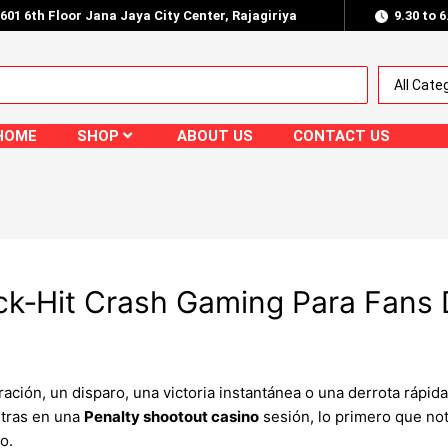
.601 6th Floor Jana Jaya City Center, Rajagiriya
9.30 to 
HOME
SHOP
ABOUT US
CONTACT US
ck‑Hit Crash Gaming Para Fans 
ación, un disparo, una victoria instantánea o una derrota rápid
ntras en una
Penalty shootout casino
sesión, lo primero que nota
o.