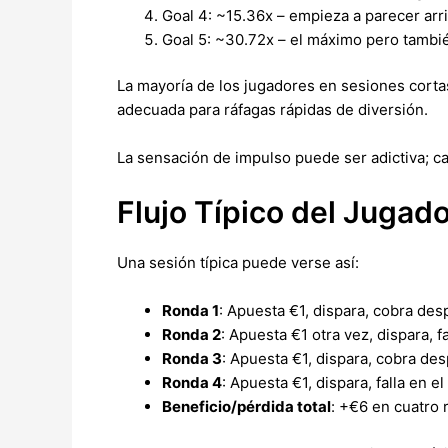
Goal 4: ~15.36x – empieza a parecer arr
Goal 5: ~30.72x – el máximo pero tambié
La mayoría de los jugadores en sesiones cortas
adecuada para ráfagas rápidas de diversión.
La sensación de impulso puede ser adictiva; cad
Flujo Típico del Jugad
Una sesión típica puede verse así:
Ronda 1
: Apuesta €1, dispara, cobra des
Ronda 2
: Apuesta €1 otra vez, dispara, f
Ronda 3
: Apuesta €1, dispara, cobra des
Ronda 4
: Apuesta €1, dispara, falla en 
Beneficio/pérdida total
: +€6 en cuatro 