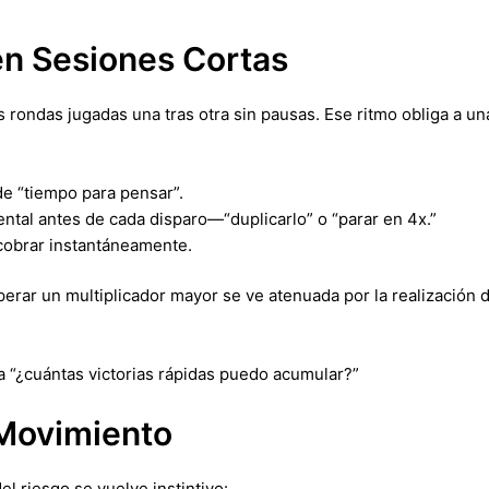
en Sesiones Cortas
 rondas jugadas una tras otra sin pausas. Ese ritmo obliga a u
de “tiempo para pensar”.
ntal antes de cada disparo—“duplicarlo” o “parar en 4x.”
 cobrar instantáneamente.
perar un multiplicador mayor se ve atenuada por la realización
 “¿cuántas victorias rápidas puedo acumular?”
 Movimiento
el riesgo se vuelve instintivo: