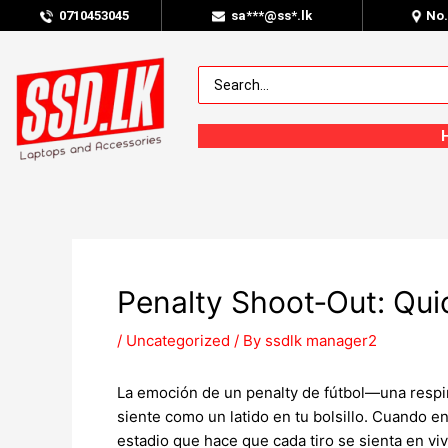
0
710453045
sa***@ss*.lk
No
Penalty Shoot‑Out: Qui
/
Uncategorized
/ By
ssdlk manager2
La emoción de un penalty de fútbol—una respir
siente como un latido en tu bolsillo. Cuando e
estadio que hace que cada tiro se sienta en viv