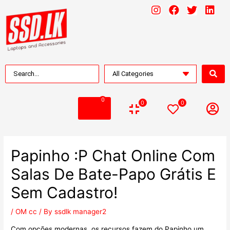
0
0
0
Papinho :p Chat Online Com
Salas De Bate-Papo Grátis E
Sem Cadastro!
/
OM cc
/ By
ssdlk manager2
Com opções modernas, os recursos fazem do Papinho um