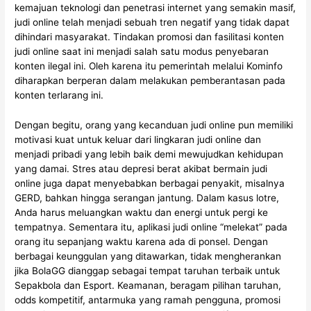
kemajuan teknologi dan penetrasi internet yang semakin masif,
judi online telah menjadi sebuah tren negatif yang tidak dapat
dihindari masyarakat. Tindakan promosi dan fasilitasi konten
judi online saat ini menjadi salah satu modus penyebaran
konten ilegal ini. Oleh karena itu pemerintah melalui Kominfo
diharapkan berperan dalam melakukan pemberantasan pada
konten terlarang ini.
Dengan begitu, orang yang kecanduan judi online pun memiliki
motivasi kuat untuk keluar dari lingkaran judi online dan
menjadi pribadi yang lebih baik demi mewujudkan kehidupan
yang damai. Stres atau depresi berat akibat bermain judi
online juga dapat menyebabkan berbagai penyakit, misalnya
GERD, bahkan hingga serangan jantung. Dalam kasus lotre,
Anda harus meluangkan waktu dan energi untuk pergi ke
tempatnya. Sementara itu, aplikasi judi online “melekat” pada
orang itu sepanjang waktu karena ada di ponsel. Dengan
berbagai keunggulan yang ditawarkan, tidak mengherankan
jika BolaGG dianggap sebagai tempat taruhan terbaik untuk
Sepakbola dan Esport. Keamanan, beragam pilihan taruhan,
odds kompetitif, antarmuka yang ramah pengguna, promosi