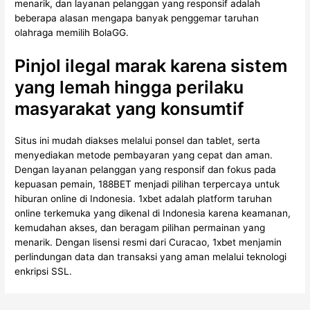
menarik, dan layanan pelanggan yang responsif adalah
beberapa alasan mengapa banyak penggemar taruhan
olahraga memilih BolaGG.
Pinjol ilegal marak karena sistem
yang lemah hingga perilaku
masyarakat yang konsumtif
Situs ini mudah diakses melalui ponsel dan tablet, serta
menyediakan metode pembayaran yang cepat dan aman.
Dengan layanan pelanggan yang responsif dan fokus pada
kepuasan pemain, 188BET menjadi pilihan terpercaya untuk
hiburan online di Indonesia. 1xbet adalah platform taruhan
online terkemuka yang dikenal di Indonesia karena keamanan,
kemudahan akses, dan beragam pilihan permainan yang
menarik. Dengan lisensi resmi dari Curacao, 1xbet menjamin
perlindungan data dan transaksi yang aman melalui teknologi
enkripsi SSL.