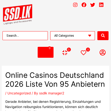
0
0
0
Online Casinos Deutschland
2026 Liste Von 95 Anbietern
/
Uncategorized
/ By
ssdlk manager2
Gerade Anbieter, bei denen Registrierung, Einzahlungen und
Navigation reibungslos funktionieren, können sich deutlich