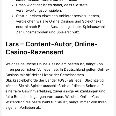
Umso wichtiger ist es daher, dass Sie stets
verantwortungsvoll spielen.
Statt nur einen einzelnen Anbieter hervorzuheben,
vergleichen wir alle Online Casinos und Spielotheken
neutral nach Bonus, Auszahlungsdauer, Spielauswahl,
Zahlungsmethoden und Spielerschutz.
Lars – Content-Autor, Online-
Casino-Rezensent
Welches deutsche Online-Casino am besten ist, hängt von
Ihren persönlichen Vorlieben ab. In Deutschland gelten Online-
Casinos mit offizieller Lizenz der Gemeinsamen
Glücksspielbehörde der Länder (GGL) als legal. Gleichzeitig
können Sie als Spieler ausschließlich auf diesen Seiten auf
eine faire Gewinnverteilung, zuverlässige Auszahlungen und
faire Bonusbedingungen vertrauen. Welches Online-Casino
letztendlich die beste Wahl für Sie ist, hängt immer von Ihren
eigenen Vorlieben ab.