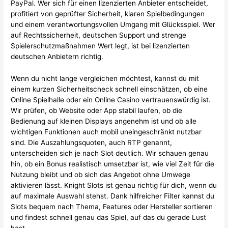
PayPal. Wer sich für einen lizenzierten Anbieter entscheidet,
profitiert von geprüfter Sicherheit, klaren Spielbedingungen
und einem verantwortungsvollen Umgang mit Glücksspiel. Wer
auf Rechtssicherheit, deutschen Support und strenge
Spielerschutzmaßnahmen Wert legt, ist bei lizenzierten
deutschen Anbietern richtig.
Wenn du nicht lange vergleichen möchtest, kannst du mit
einem kurzen Sicherheitscheck schnell einschätzen, ob eine
Online Spielhalle oder ein Online Casino vertrauenswürdig ist.
Wir prüfen, ob Website oder App stabil laufen, ob die
Bedienung auf kleinen Displays angenehm ist und ob alle
wichtigen Funktionen auch mobil uneingeschränkt nutzbar
sind. Die Auszahlungsquoten, auch RTP genannt,
unterscheiden sich je nach Slot deutlich. Wir schauen genau
hin, ob ein Bonus realistisch umsetzbar ist, wie viel Zeit für die
Nutzung bleibt und ob sich das Angebot ohne Umwege
aktivieren lässt. Knight Slots ist genau richtig für dich, wenn du
auf maximale Auswahl stehst. Dank hilfreicher Filter kannst du
Slots bequem nach Thema, Features oder Hersteller sortieren
und findest schnell genau das Spiel, auf das du gerade Lust
hast.