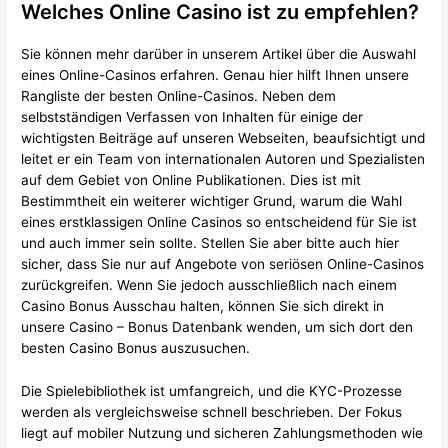
Welches Online Casino ist zu empfehlen?
Sie können mehr darüber in unserem Artikel über die Auswahl
eines Online-Casinos erfahren. Genau hier hilft Ihnen unsere
Rangliste der besten Online-Casinos. Neben dem
selbstständigen Verfassen von Inhalten für einige der
wichtigsten Beiträge auf unseren Webseiten, beaufsichtigt und
leitet er ein Team von internationalen Autoren und Spezialisten
auf dem Gebiet von Online Publikationen. Dies ist mit
Bestimmtheit ein weiterer wichtiger Grund, warum die Wahl
eines erstklassigen Online Casinos so entscheidend für Sie ist
und auch immer sein sollte. Stellen Sie aber bitte auch hier
sicher, dass Sie nur auf Angebote von seriösen Online-Casinos
zurückgreifen. Wenn Sie jedoch ausschließlich nach einem
Casino Bonus Ausschau halten, können Sie sich direkt in
unsere Casino – Bonus Datenbank wenden, um sich dort den
besten Casino Bonus auszusuchen.
Die Spielebibliothek ist umfangreich, und die KYC-Prozesse
werden als vergleichsweise schnell beschrieben. Der Fokus
liegt auf mobiler Nutzung und sicheren Zahlungsmethoden wie