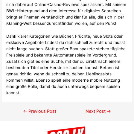
sich dabei auf Online-Casino-Reviews spezialisiert. Mit seinem
BWL-Hintergrund und dem Interesse für digitales Schreiben
bringt er Themen verständlich und klar für alle, die sich in der
iGaming-Welt besser zurechtfinden wollen, auf den Punkt.
Dank klarer Kategorien wie Bücher, Früchte, neue Slots oder
exklusive Angebote findest du dich schnell zurecht und musst
nicht lange suchen. Statt großer Bonuspakete stehen tägliche
Freispiele und bekannte Automatenspiele im Vordergrund.
Zusätzlich gibt es eine Suche, mit der du direkt nach einem
bestimmten Titel oder Hersteller suchen kannst. Betano ist
genau richtig, wenn du schnell zu deinen Lieblingsslots
kommen willst. Ebenso spielt eine moderne mobile Nutzung
eine große Rolle, damit du auch unterwegs bequem spielen
kannst.
←
Previous Post
Next Post
→