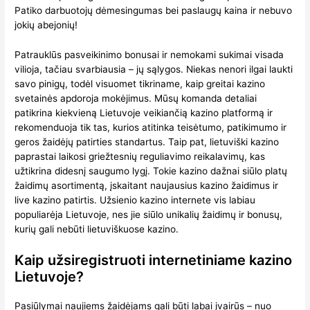
Patiko darbuotojų dėmesingumas bei paslaugų kaina ir nebuvo
jokių abejonių!
Patrauklūs pasveikinimo bonusai ir nemokami sukimai visada
vilioja, tačiau svarbiausia – jų sąlygos. Niekas nenori ilgai laukti
savo pinigų, todėl visuomet tikriname, kaip greitai kazino
svetainės apdoroja mokėjimus. Mūsų komanda detaliai
patikrina kiekvieną Lietuvoje veikiančią kazino platformą ir
rekomenduoja tik tas, kurios atitinka teisėtumo, patikimumo ir
geros žaidėjų patirties standartus. Taip pat, lietuviški kazino
paprastai laikosi griežtesnių reguliavimo reikalavimų, kas
užtikrina didesnį saugumo lygį. Tokie kazino dažnai siūlo platų
žaidimų asortimentą, įskaitant naujausius kazino žaidimus ir
live kazino patirtis. Užsienio kazino internete vis labiau
populiarėja Lietuvoje, nes jie siūlo unikalių žaidimų ir bonusų,
kurių gali nebūti lietuviškuose kazino.
Kaip užsiregistruoti internetiniame kazino
Lietuvoje?
Pasiūlymai naujiems žaidėjams gali būti labai įvairūs – nuo