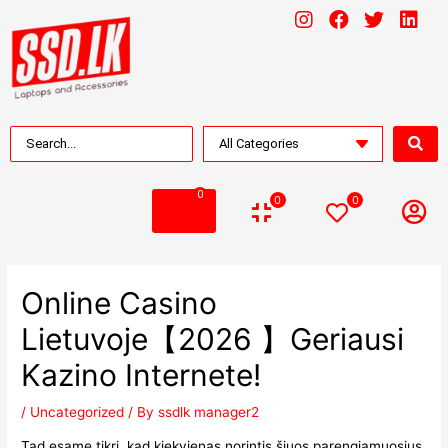
0
0
0
Online Casino
Lietuvoje【2026 】Geriausi
Kazino Internete! ️
/
Uncategorized
/ By
ssdlk manager2
Tad esame tikri, kad kiekvienas norintis šiuos parengiamuosius