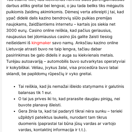
darbus atliks greitai bei lengvai, o jau tada beliks tiks mėgautis
puikiomis žaidimų akimirkomis. Dėmesį verta atkreipti į tai, kad
ypač didelė dalis kazino bendrovių siūlo puikias premijas
naujokams, žaidžiantiems internetu – kartais jos siekia net
3000 eurų. Casino online reiškia, kad pačius geriausius,
naujausius bei įdomiausius casino jūs galite žaisti tiesiog
neišeidami iš
kingmaker
savo namų. Anksčiau kazino online
Lietuvoje atrasti buvo ne taip lengva, tačiau dabar
pasirinkimas be galo didelis ir auga su kiekvienais metais.
Turėjau autoavariją – automobilis buvo sutvarkytas operatyviai
ir kokybiškai. Vėliau, įvykus žalai, visa procedūra buvo labai
sklandi, be papildomų rūpesčių ir vyko greitai.
Tai reiškia, kad jis nemažai išleido statymams ir galutinis
balansas tik 1 eur.
O tai jus prives iki to, kad prarasite daugiau pinigų, nei
buvote planavę išleisti.
Gera žinia ta, kad tai padaryti tikrai nėra sunku – terieki
užpildyti pateiktus laukelis, nurodant tam tikrus
duomenis (paprastai tai būna jūsų vardas ar vartojo
vardas, kontaktinį informacija ir t.t.).