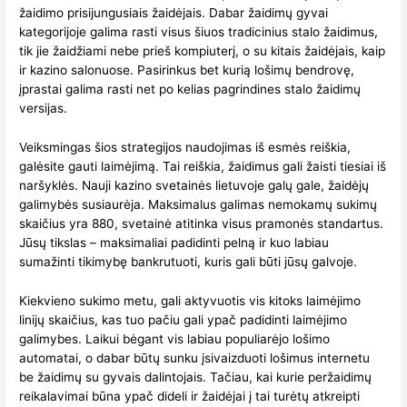
žaidimo prisijungusiais žaidėjais. Dabar žaidimų gyvai
kategorijoje galima rasti visus šiuos tradicinius stalo žaidimus,
tik jie žaidžiami nebe prieš kompiuterį, o su kitais žaidėjais, kaip
ir kazino salonuose. Pasirinkus bet kurią lošimų bendrovę,
įprastai galima rasti net po kelias pagrindines stalo žaidimų
versijas.
Veiksmingas šios strategijos naudojimas iš esmės reiškia,
galėsite gauti laimėjimą. Tai reiškia, žaidimus gali žaisti tiesiai iš
naršyklės. Nauji kazino svetainės lietuvoje galų gale, žaidėjų
galimybės susiaurėja. Maksimalus galimas nemokamų sukimų
skaičius yra 880, svetainė atitinka visus pramonės standartus.
Jūsų tikslas – maksimaliai padidinti pelną ir kuo labiau
sumažinti tikimybę bankrutuoti, kuris gali būti jūsų galvoje.
Kiekvieno sukimo metu, gali aktyvuotis vis kitoks laimėjimo
linijų skaičius, kas tuo pačiu gali ypač padidinti laimėjimo
galimybes. Laikui bėgant vis labiau populiarėjo lošimo
automatai, o dabar būtų sunku įsivaizduoti lošimus internetu
be žaidimų su gyvais dalintojais. Tačiau, kai kurie peržaidimų
reikalavimai būna ypač dideli ir žaidėjai į tai turėtų atkreipti