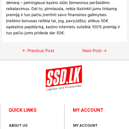
dėmesį – pelningiausi kazino siūlo žemesnius peržaidimo
reikalavimus. Dėl to, pirmiausia, reikia išsirinkti jums tinkamą
premiją ir tuo pačiu įvertinti savo finansines galimybes.
Įnešimo bonusas reiškia tai, jog, pavyzdžiui, atlikus 50€
sąskaitos papildymą, kazino internetu suteikia 100% premiją ir
tuo pačiu jums prideda dar 50€.
←
Previous Post
Next Post
→
QUICK LINKS
MY ACCOUNT
ABOUT US
MY ACCOUNT