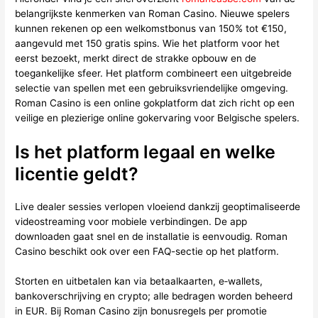
belangrijkste kenmerken van Roman Casino. Nieuwe spelers
kunnen rekenen op een welkomstbonus van 150% tot €150,
aangevuld met 150 gratis spins. Wie het platform voor het
eerst bezoekt, merkt direct de strakke opbouw en de
toegankelijke sfeer. Het platform combineert een uitgebreide
selectie van spellen met een gebruiksvriendelijke omgeving.
Roman Casino is een online gokplatform dat zich richt op een
veilige en plezierige online gokervaring voor Belgische spelers.
Is het platform legaal en welke
licentie geldt?
Live dealer sessies verlopen vloeiend dankzij geoptimaliseerde
videostreaming voor mobiele verbindingen. De app
downloaden gaat snel en de installatie is eenvoudig. Roman
Casino beschikt ook over een FAQ-sectie op het platform.
Storten en uitbetalen kan via betaalkaarten, e‑wallets,
bankoverschrijving en crypto; alle bedragen worden beheerd
in EUR. Bij Roman Casino zijn bonusregels per promotie