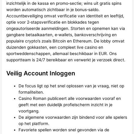
inzichtelijk in de kassa en promo‑sectie; wins uit gratis spins
worden automatisch zichtbaar in je bonus‑saldo.
Accountbeveiliging omvat verificatie van identiteit en leeftijd,
optie voor 2‑stapsverificatie en blokkades tegen
ongeautoriseerde aanmeldingen. Storten en opnemen kan via
gangbare betaalkaarten, e‑wallets, bankoverschrijving en
populaire crypto’s zoals Bitcoin en Ethereum. De lobby omvat
duizenden gokkasten, een compleet live casino en
sportweddenschappen, allemaal beschikbaar in EUR. Ons
supportteam is 24/7 bereikbaar en verwerkt je verzoek direct.
Veilig Account Inloggen
De focus ligt op het snel oplossen van je vraag, niet op
formaliteiten.
Casino Roman publiceert alle voorwaarden vooraf en
geeft met een duidelijk profielscherm inzicht in je
voortgang.
De algemene voorwaarden zijn bindend voor alle spelers
op het platform.
Favoriete spellen worden snel gevonden via de