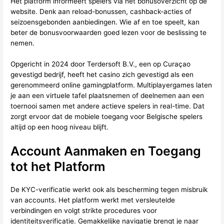
Het platform informeert spelers via het bonusoverzicht op de
website. Denk aan reload-bonussen, cashback-acties of
seizoensgebonden aanbiedingen. Wie af en toe speelt, kan
beter de bonusvoorwaarden goed lezen voor de beslissing te
nemen.
Opgericht in 2024 door Terdersoft B.V., een op Curaçao
gevestigd bedrijf, heeft het casino zich gevestigd als een
gerenommeerd online gamingplatform. Multiplayergames laten
je aan een virtuele tafel plaatsnemen of deelnemen aan een
toernooi samen met andere actieve spelers in real-time. Dat
zorgt ervoor dat de mobiele toegang voor Belgische spelers
altijd op een hoog niveau blijft.
Account Aanmaken en Toegang
tot het Platform
De KYC-verificatie werkt ook als bescherming tegen misbruik
van accounts. Het platform werkt met versleutelde
verbindingen en volgt strikte procedures voor
identiteitsverificatie. Gemakkelijke navigatie brengt je naar