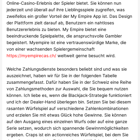
Online-Casino-Erlebnis der Spieler bietet. Sie können nun
jederzeit und überall auf ihre Lieblingsspiele zugreifen, was
zweifellos ein großer Vorteil der My Empire App ist. Das Design
der Plattform zielt darauf ab, Benutzern ein nahtloses
Benutzererlebnis zu bieten. My Empire bietet eine
beeindruckende Spielpalette, die anspruchsvolle Gambler
begeistert. Myempire ist eine vertrauenswürdige Marke, die
von einer wachsenden Spielergemeinschaft
https://myempirecas.ch/
weltweit gerne besucht wird.
Welche Zahlungsdienste besonders beliebt sind und was sie
auszeichnet, haben wir für Sie in der folgenden Tabelle
zusammengefasst. Dafür haben Sie in der Schweiz eine Reihe
von Zahlungsmethoden zur Auswahl, die Sie bequem nutzen
können. Ich liebe es, wenn die Blackjack-Strategie funktioniert
und ich der Dealer-Hand überlegen bin. Setzen Sie bei diesem
rasanten Würfelspiel auf verschiedene Zahlenkombinationen
und erzielen Sie mit etwas Glück hohe Gewinne. Sie können
auf den Ausgang eines einzelnen Wurfs oder auf eine ganze
Serie setzen, wodurch sich spannende Gewinnmöglichkeiten
ergeben. Craps ist ein actionreiches Würfelspiel, bei dem Sie