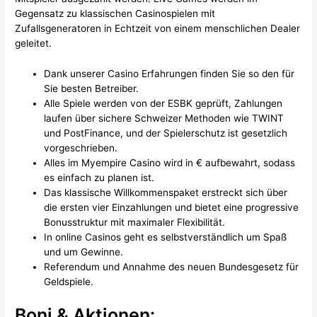
Gegensatz zu klassischen Casinospielen mit
Zufallsgeneratoren in Echtzeit von einem menschlichen Dealer
geleitet.
Dank unserer Casino Erfahrungen finden Sie so den für
Sie besten Betreiber.
Alle Spiele werden von der ESBK geprüft, Zahlungen
laufen über sichere Schweizer Methoden wie TWINT
und PostFinance, und der Spielerschutz ist gesetzlich
vorgeschrieben.
Alles im Myempire Casino wird in € aufbewahrt, sodass
es einfach zu planen ist.
Das klassische Willkommenspaket erstreckt sich über
die ersten vier Einzahlungen und bietet eine progressive
Bonusstruktur mit maximaler Flexibilität.
In online Casinos geht es selbstverständlich um Spaß
und um Gewinne.
Referendum und Annahme des neuen Bundesgesetz für
Geldspiele.
Boni & Aktionen: