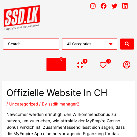
0
0
0
Offizielle Website In CH
/
Uncategorized
/ By
ssdlk manager2
Newcomer werden ermutigt, den Willkommensbonus zu
nutzen, um zu erleben, wie attraktiv der MyEmpire Casino
Bonus wirklich ist. Zusammenfassend lässt sich sagen, dass
die MyEmpire App eine hervorragende Ergänzung für das