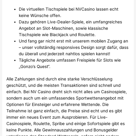
Die virtuellen Tischspiele bei NVCasino lassen echt
keine Wünsche offen.
Dazu gehören Live-Dealer-Spiele, ein umfangreiches
Angebot an Slot-Maschinen, sowie klassische
Tischspiele wie Blackjack und Roulette.
Und fang gar nicht erst mit unserem mobilen Zugang an
– unser vollständig responsives Design sorgt dafür, dass
du überall und jederzeit nahtlos spielen kannst!
Tägliche Angebote umfassen Freispiele für Slots wie
„Gonzo’s Quest“.
Alle Zahlungen sind durch eine starke Verschlüsselung
geschützt, und die meisten Transaktionen sind schnell und
einfach. Bei NV Casino dreht sich nicht alles um Casinospiele,
sondern auch um ein umfassendes Sportwettenangebot mit
Optionen für Einsteiger und erfahrene Wettende. Die
Teilnahme ist ganz einfach, die Preise sind echt und es gibt
immer ein neues Event zum Ausprobieren. Für Live-
Casinospiele, Roulette, Spribe und einige Sofortspiele gibt es
keine Punkte. Alle Gewinnauszahlungen und Bonusgelder