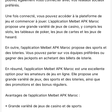
préférés.
Une fois connecté, vous pouvez accéder à la plateforme de
jeu et commencer à jouer. L’application Melbet APK Maroc
propose une grande variété de jeux de casino, y compris les
slots, les tableaux de poker, les jeux de cartes et les jeux de
hasard.
En outre, l’application Melbet APK Maroc propose des sports et
des loteries. Vous pouvez parier sur vos équipes préférées ou
gagner des jackpots en achetant des billets de loterie.
En résumé, l’application Melbet APK Maroc est une excellente
option pour les amateurs de jeu en ligne. Elle propose une
grande variété de jeux, des sports et des loteries, ainsi que
des promotions et des bonus réguliers.
Avantages de l’application Melbet APK Maroc :
• Grande variété de jeux de casino et de sports