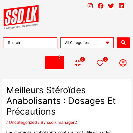
0
0
0
Meilleurs Stéroïdes
Anabolisants : Dosages Et
Précautions
/
Uncategorized
/ By
ssdlk manager2
Les stéroïdes anabolisants sont souvent utilisés par les