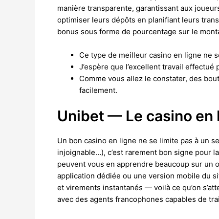
manière transparente, garantissant aux joueurs
optimiser leurs dépôts en planifiant leurs tra
bonus sous forme de pourcentage sur le montant
Ce type de meilleur casino en ligne ne s
J’espère que l’excellent travail effectué 
Comme vous allez le constater, des bout
facilement.
Unibet — Le casino en l
Un bon casino en ligne ne se limite pas à un se
injoignable…), c’est rarement bon signe pour l
peuvent vous en apprendre beaucoup sur un opér
application dédiée ou une version mobile du si
et virements instantanés — voilà ce qu’on s’att
avec des agents francophones capables de tra