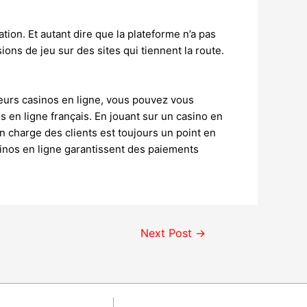
ation. Et autant dire que la plateforme n’a pas
ons de jeu sur des sites qui tiennent la route.
leurs casinos en ligne, vous pouvez vous
 en ligne français. En jouant sur un casino en
en charge des clients est toujours un point en
asinos en ligne garantissent des paiements
Next Post
→