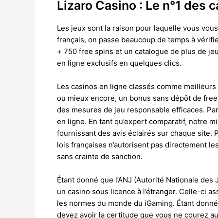
Lizaro Casino : Le n°1 des 
Les jeux sont la raison pour laquelle vous vous
français, on passe beaucoup de temps à vérifi
+ 750 free spins et un catalogue de plus de je
en ligne exclusifs en quelques clics.
Les casinos en ligne classés comme meilleurs 
ou mieux encore, un bonus sans dépôt de free s
des mesures de jeu responsable efficaces. Par s
en ligne. En tant qu’expert comparatif, notre 
fournissant des avis éclairés sur chaque site. 
lois françaises n’autorisent pas directement les
sans crainte de sanction.
Étant donné que l’ANJ (Autorité Nationale des 
un casino sous licence à l’étranger. Celle-ci a
les normes du monde du iGaming. Étant donné q
devez avoir la certitude que vous ne courez a