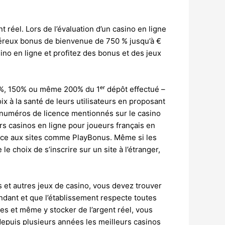
 réel. Lors de l’évaluation d’un casino en ligne
énéreux bonus de bienvenue de 750 % jusqu’à €
ino en ligne et profitez des bonus et des jeux
0%, 150% ou même 200% du 1ᵉʳ dépôt effectué –
x à la santé de leurs utilisateurs en proposant
es numéros de licence mentionnés sur le casino
rs casinos en ligne pour joueurs français en
fiance aux sites comme PlayBonus. Même si les
e choix de s’inscrire sur un site à l’étranger,
s et autres jeux de casino, vous devez trouver
endant et que l’établissement respecte toutes
s et même y stocker de l’argent réel, vous
epuis plusieurs années les meilleurs casinos