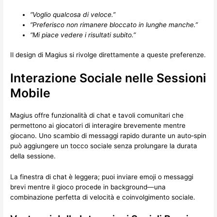
“Voglio qualcosa di veloce.”
“Preferisco non rimanere bloccato in lunghe manche.”
“Mi piace vedere i risultati subito.”
Il design di Magius si rivolge direttamente a queste preferenze.
Interazione Sociale nelle Sessioni
Mobile
Magius offre funzionalità di chat e tavoli comunitari che
permettono ai giocatori di interagire brevemente mentre
giocano. Uno scambio di messaggi rapido durante un auto‑spin
può aggiungere un tocco sociale senza prolungare la durata
della sessione.
La finestra di chat è leggera; puoi inviare emoji o messaggi
brevi mentre il gioco procede in background—una
combinazione perfetta di velocità e coinvolgimento sociale.