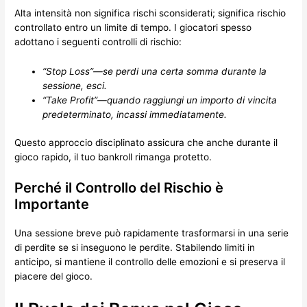
Alta intensità non significa rischi sconsiderati; significa rischio
controllato entro un limite di tempo. I giocatori spesso
adottano i seguenti controlli di rischio:
“Stop Loss”—se perdi una certa somma durante la
sessione, esci.
“Take Profit”—quando raggiungi un importo di vincita
predeterminato, incassi immediatamente.
Questo approccio disciplinato assicura che anche durante il
gioco rapido, il tuo bankroll rimanga protetto.
Perché il Controllo del Rischio è
Importante
Una sessione breve può rapidamente trasformarsi in una serie
di perdite se si inseguono le perdite. Stabilendo limiti in
anticipo, si mantiene il controllo delle emozioni e si preserva il
piacere del gioco.