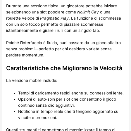
Durante una sessione tipica, un giocatore potrebbe iniziare
selezionando una slot popolare come
Nolimit City
o una
roulette veloce di
Pragmatic Play
. La funzione di scommessa
con un solo tocco permette di piazzare scommesse
istantaneamente e girare i rulli con un singolo tap.
Poiché l’interfaccia è fluida, puoi passare da un gioco all’altro
senza problemi—perfetto per chi desidera varietà senza
perdere momentum.
Caratteristiche che Migliorano la Velocità
La versione mobile include:
Tempi di caricamento rapidi anche su connessioni lente.
Opzioni di auto‑spin per slot che consentono il gioco
continuo senza clic aggiuntivi.
Notifiche in tempo reale che ti tengono aggiornato su
vincite e promozioni.
Questi strumenti ti permettono di massimizzare il tempo di