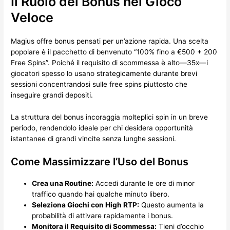
Il Ruolo dei Bonus nel Gioco
Veloce
Magius offre bonus pensati per un’azione rapida. Una scelta
popolare è il pacchetto di benvenuto “100% fino a €500 + 200
Free Spins”. Poiché il requisito di scommessa è alto—35x—i
giocatori spesso lo usano strategicamente durante brevi
sessioni concentrandosi sulle free spins piuttosto che
inseguire grandi depositi.
La struttura del bonus incoraggia molteplici spin in un breve
periodo, rendendolo ideale per chi desidera opportunità
istantanee di grandi vincite senza lunghe sessioni.
Come Massimizzare l’Uso del Bonus
Crea una Routine:
Accedi durante le ore di minor
traffico quando hai qualche minuto libero.
Seleziona Giochi con High RTP:
Questo aumenta la
probabilità di attivare rapidamente i bonus.
Monitora il Requisito di Scommessa:
Tieni d’occhio