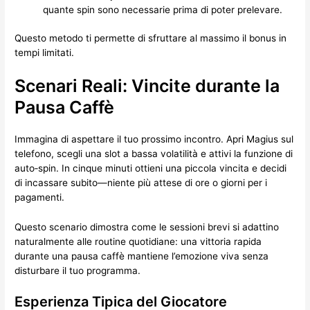
quante spin sono necessarie prima di poter prelevare.
Questo metodo ti permette di sfruttare al massimo il bonus in
tempi limitati.
Scenari Reali: Vincite durante la
Pausa Caffè
Immagina di aspettare il tuo prossimo incontro. Apri Magius sul
telefono, scegli una slot a bassa volatilità e attivi la funzione di
auto‑spin. In cinque minuti ottieni una piccola vincita e decidi
di incassare subito—niente più attese di ore o giorni per i
pagamenti.
Questo scenario dimostra come le sessioni brevi si adattino
naturalmente alle routine quotidiane: una vittoria rapida
durante una pausa caffè mantiene l’emozione viva senza
disturbare il tuo programma.
Esperienza Tipica del Giocatore