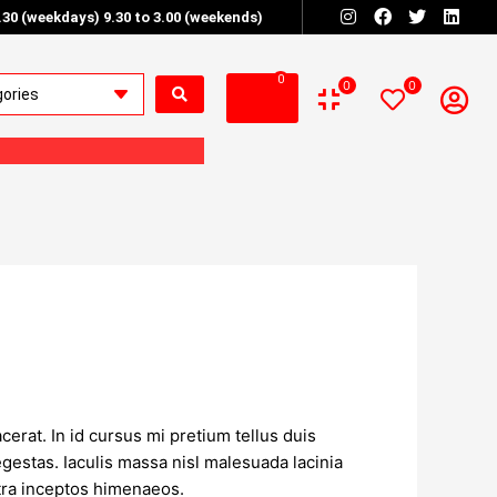
6.30 (weekdays) 9.30 to 3.00 (weekends)
0
0
0
erat. In id cursus mi pretium tellus duis
estas. Iaculis massa nisl malesuada lacinia
stra inceptos himenaeos.