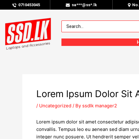
0
710453045
sa***@ss*.lk
No
Lorem Ipsum Dolor Sit
/
Uncategorized
/ By
ssdlk manager2
Lorem ipsum dolor sit amet consectetur adipisc
convallis. Tempus leo eu aenean sed diam urna
integer nunc posuere. Ut hendrerit semper vel 