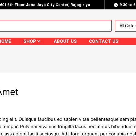
.601 6th Floor Jana Jaya City Center, Rajagiriya
9.30 to 
HOME
SHOP
ABOUT US
CONTACT US
 Amet
ing elit. Quisque faucibus ex sapien vitae pellentesque sem plac
 tempor. Pulvinar vivamus fringilla lacus nec metus bibendum eg
class aptent taciti sociosqu. Ad litora torquent per conubia no