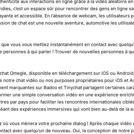
enticité aux interactions en ligne grâce à la vidéo aléatoire en
dies, c’est un espace sûr pour rencontrer des gens en ligne sa
rayante et accessible. En l’absence de webcam, les utilisateurs 
ession de chat est une nouvelle aventure, automotive les utilisa
t que vous vous mettiez instantanément en contact avec quelqu’u
 personnes à qui parler ! Trouver de nouvelles personnes à qui 
chat Omegle, disponible en téléchargement sur iOS ou Android, 
de notre chat vidéo ou nos purposes propriétaires pour iOS et A
ement marquantes sur Badoo et Tinychat partagent certaines ca
sformer une simple conversation vidéo en une expérience enrichi
 filtres par pays pour faciliter les rencontres internationales c
créant des expériences immersives qui vont bien au-delà de la e
où vous mènera votre prochaine dialog ! Après chaque vidéo alé
ntact avec quelqu’un de nouveau. Oui, la conception de notre p