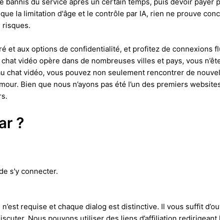
être bannis du service après un certain temps, puis devoir payer
e la limitation d'âge et le contrôle par IA, rien ne prouve concr
 risques.
 et aux options de confidentialité, et profitez de connexions fl
chat vidéo opère dans de nombreuses villes et pays, vous n’êtes
e au chat vidéo, vous pouvez non seulement rencontrer de nouve
amour. Bien que nous n’ayons pas été l’un des premiers websites
rs.
ar ?
 de s'y connecter.
n’est requise et chaque dialog est distinctive. Il vous suffit d’ou
uter. Nous pouvons utiliser des liens d’affiliation redirigeant l