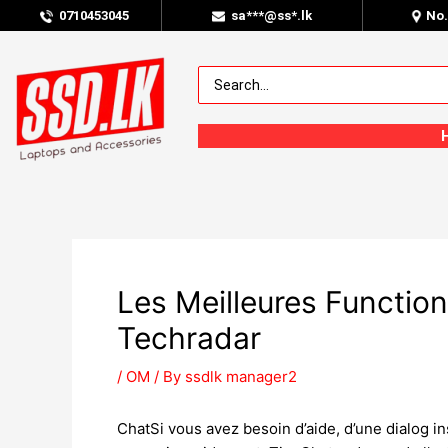
0
710453045
sa***@ss*.lk
No
Les Meilleures Function
Techradar
/
OM
/ By
ssdlk manager2
ChatSi vous avez besoin d’aide, d’une dialog i