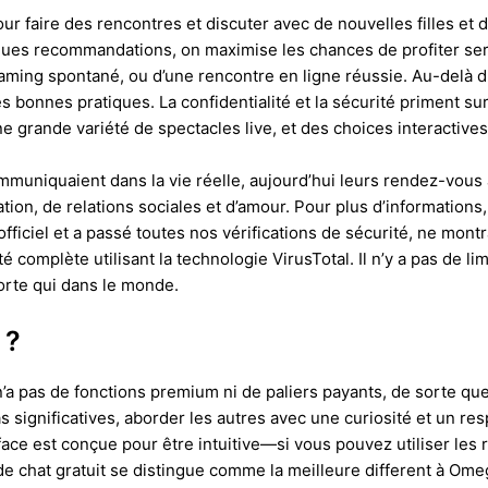
our faire des rencontres et discuter avec de nouvelles filles e
ques recommandations, on maximise les chances de profiter ser
ming spontané, ou d’une rencontre en ligne réussie. Au-delà du 
bonnes pratiques. La confidentialité et la sécurité priment sur
ne grande variété de spectacles live, et des choices interactiv
communiquaient dans la vie réelle, aujourd’hui leurs rendez-vous
ation, de relations sociales et d’amour. Pour plus d’informations
fficiel et a passé toutes nos vérifications de sécurité, ne mon
 complète utilisant la technologie VirusTotal. Il n’y a pas de limi
orte qui dans le monde.
 ?
’a pas de fonctions premium ni de paliers payants, de sorte qu
s significatives, aborder les autres avec une curiosité et un re
ce est conçue pour être intuitive—si vous pouvez utiliser les 
e chat gratuit se distingue comme la meilleure different à Omeg