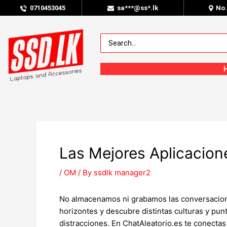
0
710453045
sa***@ss*.lk
No
Las Mejores Aplicacion
/
OM
/ By
ssdlk manager2
No almacenamos ni grabamos las conversaciones
horizontes y descubre distintas culturas y pun
distracciones. En ChatAleatorio.es te conectas