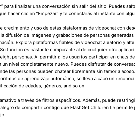
” para finalizar una conversación sin salir del sitio. Puedes sa
que hacer clic en “Empezar” y te conectarás al instante con al
e crecimiento y uso de estas plataformas de videochat con desc
 la difusión de imágenes y grabaciones de personas generadas e
mación. Explora plataformas fiables de videochat aleatorio y al
Su función es bastante comparable al de cualquier otra aplicac
ight personas. Al permitir a los usuarios participar en chats 
 a un nivel completamente nuevo. Puedes disfrutar de convers
nde las personas pueden chatear libremente sin temor a acoso.
goritmos de aprendizaje automático, se lleva a cabo un reconoc
tificación de edades, géneros, and so on.
amativo a través de filtros específicos. Además, puede restring
alegro de compartir contigo que FlashGet Children Le permit
jo.