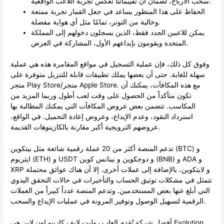
سحب الأرباح، لضمان أن تقييماتنا تعكس تجربة اللاعب الواقعية.
الحفاظ على هذا المنظور يساعد في جعل القمار تجربة ممتعة
وخالية من التوتر، تمامًا مثل أي هواية مفضلة.
يمكن للاعبين الجدد فقط، الذين يسجلون دخولهم إلى المملكة
المتحدة ويقومون بإيداعهم الأول، المشاركة في العرض.
وفوق كل ذلك، فإن عملية التسجيل في مواقع المقامرة هذه هي عملية
سهلة للغاية. حتى أن بعضها يملك تطبيقات قابلة للتنزيل متوفرة على
متجر Play Store/متجر Apple Store. مع هذه المكافآت، يمكنك أن
تكون متأكداً من الحصول على وقت لعب أطول وربما المزيد من
المكاسب. تتضمن بعض عروض المكافآت التي يمكنك المطالبة بها
استرداد النقود، وعدم الإيداع، وعروض إعادة التحميل. في الواقع،
عروضهم الترويجية أكبر مقارنة بالكازينوهات القديمة.
تدعم المنصة أكثر من 20 عملة رقمية شائعة مثل بيتكوين (BTC) و
ايثريوم (ETH) و USDT و دوجكوين و بينانس كوين (BNB) و ADA و
XRP و لايتكوين، بالإضافة إلى عملات أخرى. إلا أن هناك عوائق محتملة
تتمثل في مشكلات توثيق الحساب والتأخيرات في حالات التحقق اليدوي
التي أبلغ عنها بعض المستخدمين. وتدعم المنصة عدداً كبيراً من العملات
الرقمية لتسهيل الوصول وتوفير المرونة في عمليات الإيداع والسحب.
أفضل شركة تُقدم العاب روليت لايف كازينو اون لاين هي Evolution