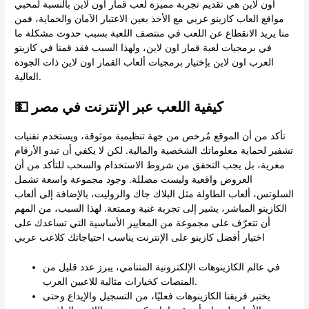
اون لاين هي تقديم تجربة مميزة لعب قمار اون لاين بالنسبة لمحبي
مواقع العاب كازينو عربي مع الأخذ بعين الاعتبار الآمان والحماية، فمن
منا يريد الانقطاع عن اللعب في منتصف اللعبة بسبب حدوث مشكلة ما
في برمجيات لعبة قمار اون لاين، ولهذا السبب فقد قمنا في كازينو
العرب اون لاين بإختيار برمجيات ألعاب القمار اون لاين ذات الجودة
العالية.
💵 كيفية اللعب عبر الإنترنت في مصر
تأكد من أن الموقع مُرخص من جهة تنظيمية موثوقة، ويستخدم تقنيات
تشفير لحماية معلوماتك الشخصية والمالية. لكن لا يكفي أن تبدو الأرقام
مغرية، بل يجب التحقق من شروط الاستخدام والسحب للتأكد من أن
العروض واقعية وليست مضللة. وجود مجموعة واسعة تشمل
السلوتس، ألعاب الطاولة مثل البلاك جاك والروليت، بالإضافة إلى ألعاب
الكازينو المباشر، يشير إلى تجربة غنية وممتعة. لهذا السبب، من المهم
أن تتعرّف على مجموعة من المعايير الأساسية التي تساعدك على
اختيار أفضل كازينو على الإنترنت يناسب احتياجاتك كلاعب عربي
في عالم الكازينوهات الإلكترونية المتنامي، يبرز عدد قليل من
المنصات كخيارات مثالية للاعبين العرب.
يختبر فريقنا الكازينوهات فعليًا، من التسجيل والإيداع وحتى