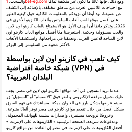
ومع ذلك، فإنها غالبًا ما تكون غير متكيفة تمامًا
1bet-eg.com
والسحب.
مع احتياجات اللاعبين العرب من مناطق مختلفة. بالإضافة إلى الكشف
عن تصنيفنا، نود أيضًا أن نزودكم بالمعلومات الكافية حول كيفية العثور
على أفضل موقع للعب ألعاب السلوتس وألعاب الكازينو الأخرى في
2026. وتذكر دائمًا أن الهدف الأول هو الاستمتاع بالعاب كازينو اون لاين،
والعب بمسؤولية وحكمة. استعرضنا معًا أفضل مواقع العاب كازينو اون
لاين المتاحة للاعبين العرب، وتعمقنا في مراجعاتها، واستكشفنا الألعاب
الأكثر شعبية من السلوتس إلى البوكر.
كيف تلعب في كازينو اون لاين بواسطة
شبكة خاصة افتراضية (VPN) في
البلدان العربية؟
عندما تريد التسجيل في أحد مواقع الكازينو اون لاين في مصر، يجب
عليك تحميل موقعه الإلكتروني و انقر فوق “الانضمام” أو “التسجيل” زر
سيتم عرضها بشكل بارز في العنوان. يمكننا مساعدتك في فهم السوق
بشكل أفضل من خلال تقديم مواقع كازينو في مصر توفر ألعابًا متنوعة،
وعروضًا ترويجية مستمرة، وإصدارات سلسة للهواتف المحمولة،
ومدفوعات سريعة. الصفحة الرئيسية » الكازينوهات على الإنترنت »
أفضل الكازينوهات على الإنترنت في مصر إن الفائدة من مواقع كازينو