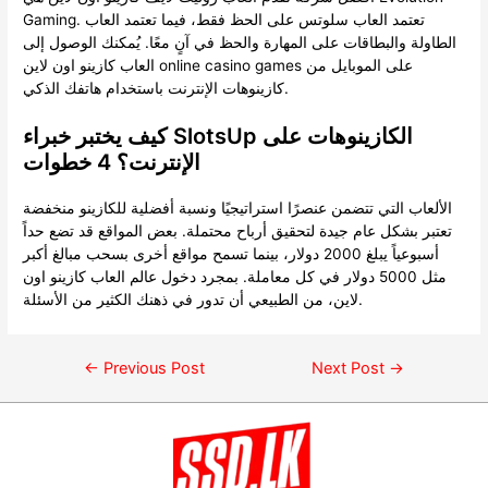
Gaming. تعتمد العاب سلوتس على الحظ فقط، فيما تعتمد العاب
الطاولة والبطاقات على المهارة والحظ في آنٍ معًا. يُمكنك الوصول إلى
العاب كازينو اون لاين online casino games على الموبايل من
كازينوهات الإنترنت باستخدام هاتفك الذكي.
كيف يختبر خبراء SlotsUp الكازينوهات على
الإنترنت؟ 4 خطوات
الألعاب التي تتضمن عنصرًا استراتيجيًا ونسبة أفضلية للكازينو منخفضة
تعتبر بشكل عام جيدة لتحقيق أرباح محتملة. بعض المواقع قد تضع حداً
أسبوعياً يبلغ 2000 دولار، بينما تسمح مواقع أخرى بسحب مبالغ أكبر
مثل 5000 دولار في كل معاملة. بمجرد دخول عالم العاب كازينو اون
لاين، من الطبيعي أن تدور في ذهنك الكثير من الأسئلة.
←
Previous Post
Next Post
→