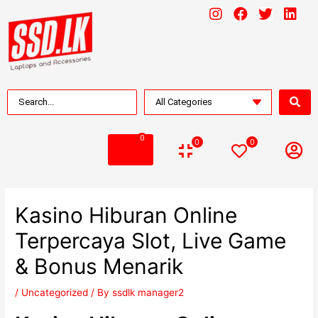
0
0
0
Kasino Hiburan Online
Terpercaya Slot, Live Game
& Bonus Menarik
/
Uncategorized
/ By
ssdlk manager2