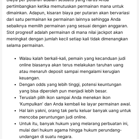
pertimbangkan ketika memutuskan permainan mana untuk
dimainkan. Adapun, kisaran biaya per putaran akan bervariasi
dari satu permainan ke permainan lainnya sehingga Anda
sebaiknya memilih permainan yang sesuai dengan anggaran.
Slot progresif adalah permainan di mana nilai jackpot akan
meningkat dengan jumlah kecil setiap kali tidak dimenangkan
selama permainan.
Walau kalah berkali-kali, pemain yang kecanduan judi
online biasanya akan terus melakukan taruhan uang
atau menaruh deposit sampai mengalami kerugian
keuangan.
Dengan odds yang lebih tinggi, potensi keuntungan
yang bisa diperoleh pun menjadi lebih besar.
Teruslah pilih ikon sampai Anda menekan ikon
‘Kumpulkan’ dan Anda kembali ke layar permainan awal.
Hal lain yakni, orang tak perlu keluar banyak uang untuk
mencoba peruntungan judi online.
Untuk itu, banyak hukum yang melarang perbuatan ini,
mulai dari hukum agama hingga hukum perundang-
undangan di suatu negara.