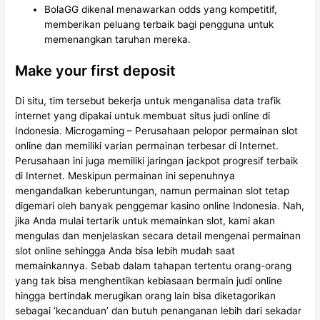
BolaGG dikenal menawarkan odds yang kompetitif,
memberikan peluang terbaik bagi pengguna untuk
memenangkan taruhan mereka.
Make your first deposit
Di situ, tim tersebut bekerja untuk menganalisa data trafik
internet yang dipakai untuk membuat situs judi online di
Indonesia. Microgaming – Perusahaan pelopor permainan slot
online dan memiliki varian permainan terbesar di Internet.
Perusahaan ini juga memiliki jaringan jackpot progresif terbaik
di Internet. Meskipun permainan ini sepenuhnya
mengandalkan keberuntungan, namun permainan slot tetap
digemari oleh banyak penggemar kasino online Indonesia. Nah,
jika Anda mulai tertarik untuk memainkan slot, kami akan
mengulas dan menjelaskan secara detail mengenai permainan
slot online sehingga Anda bisa lebih mudah saat
memainkannya. Sebab dalam tahapan tertentu orang-orang
yang tak bisa menghentikan kebiasaan bermain judi online
hingga bertindak merugikan orang lain bisa diketagorikan
sebagai ‘kecanduan’ dan butuh penanganan lebih dari sekadar