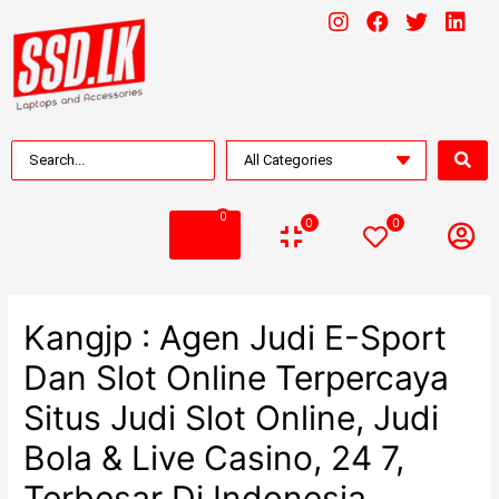
0
0
0
Kangjp : Agen Judi E-Sport
Dan Slot Online Terpercaya
Situs Judi Slot Online, Judi
Bola & Live Casino, 24 7,
Terbesar Di Indonesia