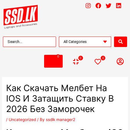
0
0
0
Как Скачать Мелбет На
IOS И Затащить Ставку В
2026 Без Заморочек
/
Uncategorized
/ By
ssdlk manager2