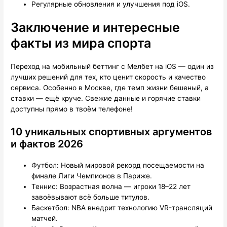
Регулярные обновления и улучшения под iOS.
Заключение и интересные
факты из мира спорта
Переход на мобильный беттинг с Мелбет на iOS — один из
лучших решений для тех, кто ценит скорость и качество
сервиса. Особенно в Москве, где темп жизни бешеный, а
ставки — ещё круче. Свежие данные и горячие ставки
доступны прямо в твоём телефоне!
10 уникальных спортивных аргументов
и фактов 2026
Футбол: Новый мировой рекорд посещаемости на
финале Лиги Чемпионов в Париже.
Теннис: Возрастная волна — игроки 18–22 лет
завоёвывают всё больше титулов.
Баскетбол: NBA внедрит технологию VR-трансляций
матчей.