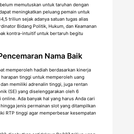
 sebelum memutuskan untuk taruhan dengan
ng dapat meningkatkan peluang pemain untuk
5 triliun sejak adanya satuan tugas alias
rdinator Bidang Politik, Hukum, dan Keamanan
ak kontra-intuitif untuk bertaruh begitu
 Pencemaran Nama Baik
pat memperoleh hadiah berdasarkan kinerja
 harapan tinggi untuk memperoleh uang
an memiliki adrenalin tinggi, juga rentan
onik (SE) yang diselenggarakan oleh 6
i online. Ada banyak hal yang harus Anda cari
hingga jenis permainan slot yang ditampilkan
ki RTP tinggi agar memperbesar kesempatan