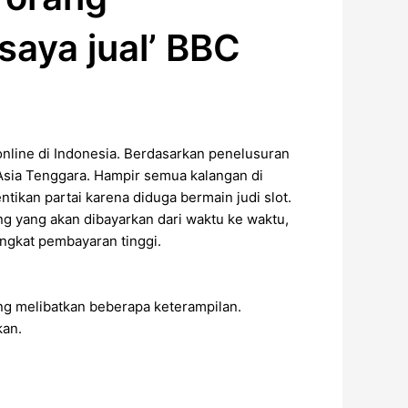
saya jual’ BBC
nline di Indonesia. Berdasarkan penelusuran
a Asia Tenggara. Hampir semua kalangan di
entikan partai karena diduga bermain judi slot.
g yang akan dibayarkan dari waktu ke waktu,
ingkat pembayaran tinggi.
ng melibatkan beberapa keterampilan.
kan.