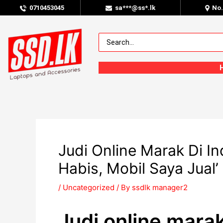
0
710453045
sa***@ss*.lk
No
Judi Online Marak Di 
Habis, Mobil Saya Jual
/
Uncategorized
/ By
ssdlk manager2
Judi online mara