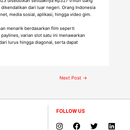
2023 disebutkan setidaknya Rp327 triliun uang
 dikendalikan dari luar negeri. Orang Indonesia
net, media sosial, aplikasi, hingga video gim.
an menarik berdasarkan film seperti
paylines, varian slot satu ini menawarkan
ari lurus hingga diagonal, serta dapat
Next Post
→
FOLLOW US