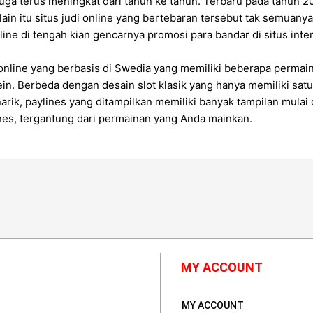
e juga terus meningkat dari tahun ke tahun. Terbaru pada tahun 
ain itu situs judi online yang bertebaran tersebut tak semuanya
nline di tengah kian gencarnya promosi para bandar di situs inter
nline yang berbasis di Swedia yang memiliki beberapa permain
n. Berbeda dengan desain slot klasik yang hanya memiliki satu 
ik, paylines yang ditampilkan memiliki banyak tampilan mulai d
ines, tergantung dari permainan yang Anda mainkan.
MY ACCOUNT
MY ACCOUNT