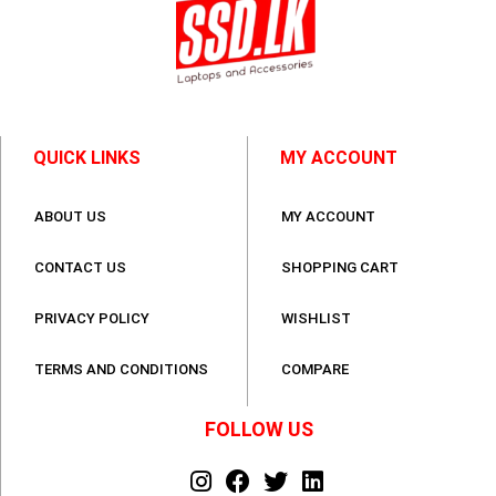
QUICK LINKS
MY ACCOUNT
ABOUT US
MY ACCOUNT
CONTACT US
SHOPPING CART
PRIVACY POLICY
WISHLIST
TERMS AND CONDITIONS
COMPARE
FOLLOW US