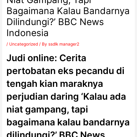
Bagaimana Kalau Bandarnya
Dilindungi?’ BBC News
Indonesia
/
Uncategorized
/ By
ssdlk manager2
Judi online: Cerita
pertobatan eks pecandu di
tengah kian maraknya
perjudian daring ‘Kalau ada
niat gampang, tapi
bagaimana kalau bandarnya
dilindungi?’ BBC News