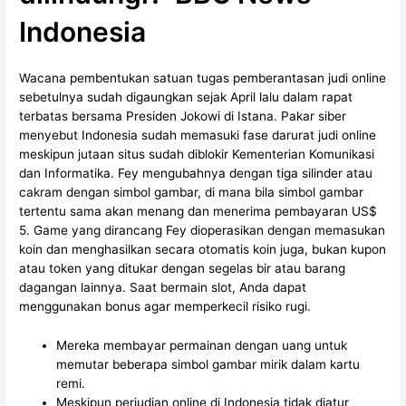
Indonesia
Wacana pembentukan satuan tugas pemberantasan judi online
sebetulnya sudah digaungkan sejak April lalu dalam rapat
terbatas bersama Presiden Jokowi di Istana. Pakar siber
menyebut Indonesia sudah memasuki fase darurat judi online
meskipun jutaan situs sudah diblokir Kementerian Komunikasi
dan Informatika. Fey mengubahnya dengan tiga silinder atau
cakram dengan simbol gambar, di mana bila simbol gambar
tertentu sama akan menang dan menerima pembayaran US$
5. Game yang dirancang Fey dioperasikan dengan memasukan
koin dan menghasilkan secara otomatis koin juga, bukan kupon
atau token yang ditukar dengan segelas bir atau barang
dagangan lainnya. Saat bermain slot, Anda dapat
menggunakan bonus agar memperkecil risiko rugi.
Mereka membayar permainan dengan uang untuk
memutar beberapa simbol gambar mirik dalam kartu
remi.
Meskipun perjudian online di Indonesia tidak diatur