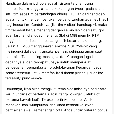
Handicap dalam judi bola adalah sistem taruhan yang
memberikan keunggulan atau kekurangan (voor) pada salah
satu tim sebelum pertandingan dimulai. Tujuan dari handicap
adalah untuk menyeimbangkan peluang taruhan agar lebih adil
bagi kedua tim. Contohnya, jika tim A diberi handicap -1, maka
tim tersebut harus menang dengan selisih lebih dari satu gol
agar taruhan dianggap menang. Slot di M88 memiliki RTP
tinggi, memberi pemain peluang lebih besar untuk menang.
Selain itu, M88 menggunakan enkripsi SSL 256-bit yang
melindungi data dan transaksi pemain, sehingga aman saat
bermain. “Dari masing-masing sektor Keuangan juga ke
depannya sudah terdapat upaya untuk memperkuat
pencegahan pemanfaatan produk/layanan Keuangan pada
sektor tersebut untuk memfasilitasi tindak pidana judi online
tersebut,” pungkasnya.
Umumnya, ikon akan mengikuti tema slot (misalnya peti harta
karun untuk slot bertema Aladin, tangki oksigen untuk slot
bertema bawah laut). Teruslah pilih ikon sampai Anda
menekan ikon ‘Kumpulkan’ dan Anda kembali ke layar
permainan awal. Kemenangan total Anda untuk putaran bonus