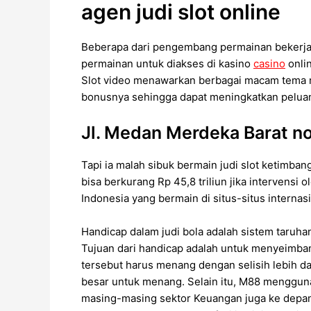
agen judi slot online
Beberapa dari pengembang permainan bekerja 
permainan untuk diakses di kasino
casino
onlin
Slot video menawarkan berbagai macam tema me
bonusnya sehingga dapat meningkatkan pelu
Jl. Medan Merdeka Barat no.
Tapi ia malah sibuk bermain judi slot ketimb
bisa berkurang Rp 45,8 triliun jika intervensi 
Indonesia yang bermain di situs-situs internasi
Handicap dalam judi bola adalah sistem taruh
Tujuan dari handicap adalah untuk menyeimbangk
tersebut harus menang dengan selisih lebih da
besar untuk menang. Selain itu, M88 mengguna
masing-masing sektor Keuangan juga ke depa