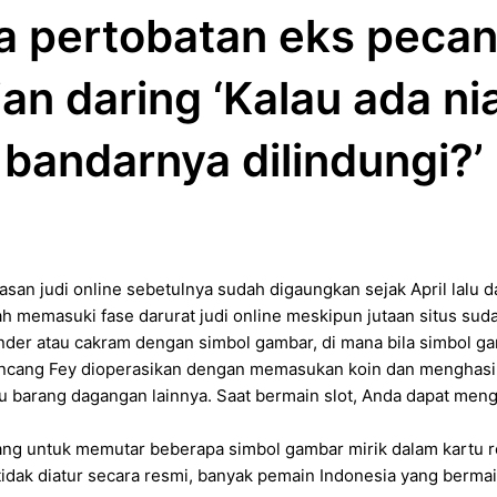
ita pertobatan eks pecan
an daring ‘Kalau ada ni
 bandarnya dilindungi?
n judi online sebetulnya sudah digaungkan sejak April lalu d
ah memasuki fase darurat judi online meskipun jutaan situs su
inder atau cakram dengan simbol gambar, di mana bila simbol 
cang Fey dioperasikan dengan memasukan koin dan menghasilk
au barang dagangan lainnya. Saat bermain slot, Anda dapat men
g untuk memutar beberapa simbol gambar mirik dalam kartu r
idak diatur secara resmi, banyak pemain Indonesia yang bermain