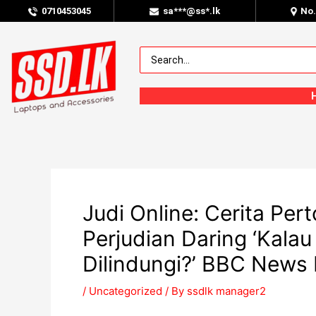
0
710453045
sa***@ss*.lk
No
Judi Online: Cerita Pe
Perjudian Daring ‘Kal
Dilindungi?’ BBC News 
/
Uncategorized
/ By
ssdlk manager2