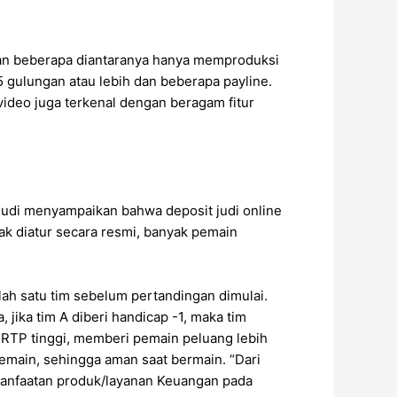
dan beberapa diantaranya hanya memproduksi
5 gulungan atau lebih dan beberapa payline.
ideo juga terkenal dengan beragam fitur
Budi menyampaikan bahwa deposit judi online
idak diatur secara resmi, banyak pemain
ah satu tim sebelum pertandingan dimulai.
jika tim A diberi handicap -1, maka tim
i RTP tinggi, memberi pemain peluang lebih
emain, sehingga aman saat bermain. “Dari
anfaatan produk/layanan Keuangan pada