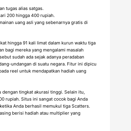
n tugas alias satgas.
ari 200 hingga 400 rupiah.
rmainan uang asli yang sebenarnya gratis di
at hingga 91 kali limat dalam kurun waktu tiga
ungan bagi mereka yang mengalami masalah
tersebut sudah ada sejak adanya peradaban
ng-undangan di suatu negara. Fitur ini dipicu
n pada reel untuk mendapatkan hadiah uang
engan tingkat akurasi tinggi. Selain itu,
0 rupiah. Situs ini sangat cocok bagi Anda
ketika Anda berhasil memukul tiga Scatters.
sing berisi hadiah atau multiplier yang