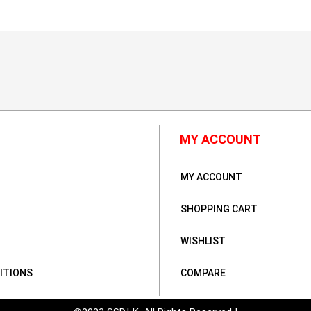
MY ACCOUNT
MY ACCOUNT
SHOPPING CART
WISHLIST
ITIONS
COMPARE