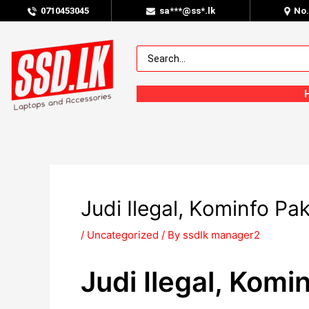
0
710453045
sa***@ss*.lk
No
Judi Ilegal, Kominfo Pa
/
Uncategorized
/ By
ssdlk manager2
Judi Ilegal, Komi