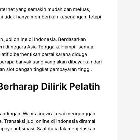
internet yang semakin mudah dan meluas,
ini tidak hanya memberikan kesenangan, tetapi
n judi online di Indonesia. Berdasarkan
geri di negara Asia Tenggara. Hampir semua
latif diberhentikan partai karena diduga
berapa banyak uang yang akan dibayarkan dari
an slot dengan tingkat pembayaran tinggi.
erharap Dilirik Pelatih
tandingan. Wanita ini viral usai mengunggah
 Transaksi judi online di Indonesia diramal
paya antisipasi. Saat itu ia tak menjelaskan