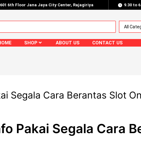
.601 6th Floor Jana Jaya City Center, Rajagiriya
9.30 to 
HOME
SHOP
ABOUT US
CONTACT US
kai Segala Cara Berantas Slot On
nfo Pakai Segala Cara B