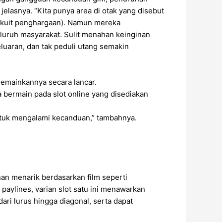
” jelasnya. “Kita punya area di otak yang disebut
sirkuit penghargaan). Namun mereka
luruh masyarakat. Sulit menahan keinginan
luaran, dan tak peduli utang semakin
memainkannya secara lancar.
bermain pada slot online yang disediakan
untuk mengalami kecanduan,” tambahnya.
an menarik berdasarkan film seperti
paylines, varian slot satu ini menawarkan
ari lurus hingga diagonal, serta dapat