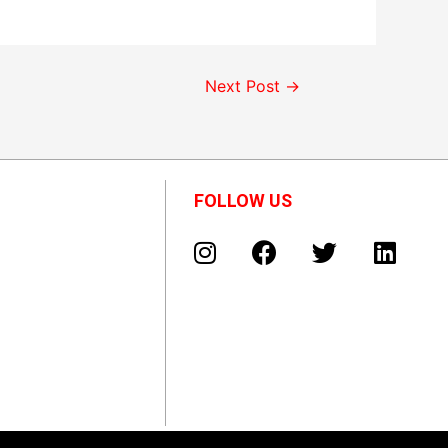
Next Post
→
FOLLOW US