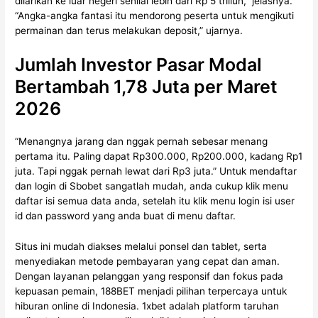
dilarikan ke luar negeri senilai lebih dari Rp 5 triliun,” jelasnya.
“Angka-angka fantasi itu mendorong peserta untuk mengikuti
permainan dan terus melakukan deposit,” ujarnya.
Jumlah Investor Pasar Modal
Bertambah 1,78 Juta per Maret
2026
“Menangnya jarang dan nggak pernah sebesar menang
pertama itu. Paling dapat Rp300.000, Rp200.000, kadang Rp1
juta. Tapi nggak pernah lewat dari Rp3 juta.” Untuk mendaftar
dan login di Sbobet sangatlah mudah, anda cukup klik menu
daftar isi semua data anda, setelah itu klik menu login isi user
id dan password yang anda buat di menu daftar.
Situs ini mudah diakses melalui ponsel dan tablet, serta
menyediakan metode pembayaran yang cepat dan aman.
Dengan layanan pelanggan yang responsif dan fokus pada
kepuasan pemain, 188BET menjadi pilihan terpercaya untuk
hiburan online di Indonesia. 1xbet adalah platform taruhan