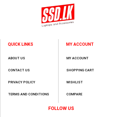
QUICK LINKS
MY ACCOUNT
ABOUT US
MY ACCOUNT
CONTACT US
SHOPPING CART
PRIVACY POLICY
WISHLIST
TERMS AND CONDITIONS
COMPARE
FOLLOW US