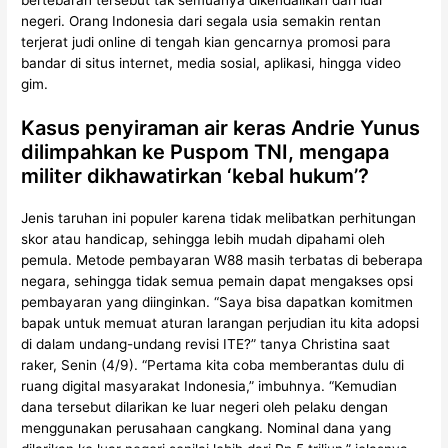
negeri. Orang Indonesia dari segala usia semakin rentan
terjerat judi online di tengah kian gencarnya promosi para
bandar di situs internet, media sosial, aplikasi, hingga video
gim.
Kasus penyiraman air keras Andrie Yunus
dilimpahkan ke Puspom TNI, mengapa
militer dikhawatirkan ‘kebal hukum’?
Jenis taruhan ini populer karena tidak melibatkan perhitungan
skor atau handicap, sehingga lebih mudah dipahami oleh
pemula. Metode pembayaran W88 masih terbatas di beberapa
negara, sehingga tidak semua pemain dapat mengakses opsi
pembayaran yang diinginkan. “Saya bisa dapatkan komitmen
bapak untuk memuat aturan larangan perjudian itu kita adopsi
di dalam undang-undang revisi ITE?” tanya Christina saat
raker, Senin (4/9). “Pertama kita coba memberantas dulu di
ruang digital masyarakat Indonesia,” imbuhnya. “Kemudian
dana tersebut dilarikan ke luar negeri oleh pelaku dengan
menggunakan perusahaan cangkang. Nominal dana yang