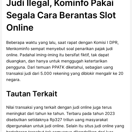
Judi Ilegal, Kominfo Pakai
Segala Cara Berantas Slot
Online
Beberapa waktu yang lalu, saat rapat dengan Komisi I DPR,
Menkominfo sempat menyebut soal penarikan pajak judi
online. Padahal iming-iming itu bersifat fiktif, tak dapat
diuangkan, dan hanya untuk menggugah ketertarikan
pengguna. Dari temuan PPATK diketahui, sebagian uang
transaksi judi dari 5.000 rekening yang diblokir mengalir ke 20
negara.
Tautan Terkait
Nilai transaksi yang terkait dengan judi online juga terus
meningkat dari tahun ke tahun. Terbaru pada tahun 2023
disebutkan setidaknya Rp327 triliun uang masyarakat
dipergunakan untuk judi online. Selain itu situs judi online yang
bertebaran tersebut tak semuanya dikendalikan dari luar