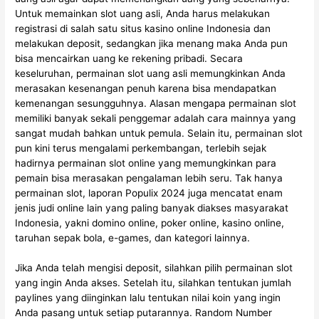
Untuk memainkan slot uang asli, Anda harus melakukan
registrasi di salah satu situs kasino online Indonesia dan
melakukan deposit, sedangkan jika menang maka Anda pun
bisa mencairkan uang ke rekening pribadi. Secara
keseluruhan, permainan slot uang asli memungkinkan Anda
merasakan kesenangan penuh karena bisa mendapatkan
kemenangan sesungguhnya. Alasan mengapa permainan slot
memiliki banyak sekali penggemar adalah cara mainnya yang
sangat mudah bahkan untuk pemula. Selain itu, permainan slot
pun kini terus mengalami perkembangan, terlebih sejak
hadirnya permainan slot online yang memungkinkan para
pemain bisa merasakan pengalaman lebih seru. Tak hanya
permainan slot, laporan Populix 2024 juga mencatat enam
jenis judi online lain yang paling banyak diakses masyarakat
Indonesia, yakni domino online, poker online, kasino online,
taruhan sepak bola, e-games, dan kategori lainnya.
Jika Anda telah mengisi deposit, silahkan pilih permainan slot
yang ingin Anda akses. Setelah itu, silahkan tentukan jumlah
paylines yang diinginkan lalu tentukan nilai koin yang ingin
Anda pasang untuk setiap putarannya. Random Number