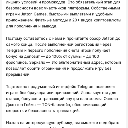
лишних условий и промокодов. Это обязательный этап для
безопасности всех участников платформы. Собственными
играми Jetton Games, быстрыми выплатами и удобным
приложением. Фиатные методы и 20+ видов криптовалюты
для пополнения и вывода.
Поэтому оставайтесь с нами и прочитайте обзор JetTon до
самого конца. После выполненной регистрации через
Telegram и первого пополнения счета игрок получает
бонус на депозит — до 100% от суммы + до 100
фриспинов. Зеркало — это альтернативный адрес, который
позволяет обойти ограничения и продолжить игру без
прерываний.
Тщательно продуманный интерфейс Telegram позволяет
играть без браузера или приложений. Используется для
ставок, бонусов и транзакций внутри платформы. Основа
Джеттон Геймс — TON-блокчейн, обеспечивающий
скорость и безопасность транзакций.
Нажав на интересующую рубрику, вы сможете подобрать