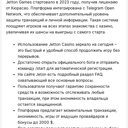
Jetton Games стартовало в 2023 году, получив лицензию
от Кюрасао. Платформа интегрирована с Telegram Open
Network, что обеспечивает дополнительный уровень
защиты транзакций и личной информации. Такая система
поощряет игроков на всех этапах знакомства с казино,
увеличивая их шансы на выигрыш с самого старта.
Использование Jetton Casino зеркало на сегодня –
это быстрый и удобный способ продолжить игру без
перерывов.
Достаточно открыть официального бота и отправить
команду /start для автоматической регистрации.
На сайте Jeton есть подробный раздел FAQ,
охватывающий все основные вопросы.
Пользователи получают гарантию сохранности
средств и возможность отслеживать любые
транзакции, при этом анонимность владельца
остается защищенной.
Платформа предлагает моментальные транзакции,
анонимность, игры от ведущих провайдеров и
бонусы до 2000 $.