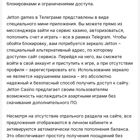
блокировками и ограничениями доступа.
Jetton games в Телеграме представлены в виде
специального мини-приложения. Вы можете прямо из
мессенджера зайти на сервис казино, авторизоваться,
пополнить счет и играть – все в рамках Telegram. Чтобы
обойти блокировку, вам потребуется зеркало Jetton –
специальный альтернативный адрес, по которому
доступен сайт сервиса. Перейдя на него, вы сможете
войти в свой аккаунт и приступить к игре, а при отсутствии
профиля – зарегистрировать его. Использование зеркало
не является нарушением закона – это абсолютно
надежный и безопасный способ получить доступ к сайту.
Jetton Casino предлагает своим пользователям
возможность наслаждаться азартными играми без
скачивания дополнительного ПО.
Несмотря на отсутствие отдельного раздела на сайте, все
предложения отображаются в личном кабинете и
активируются автоматически после пополнения баланса.
Это обеспечивает простоту получения поощрений без