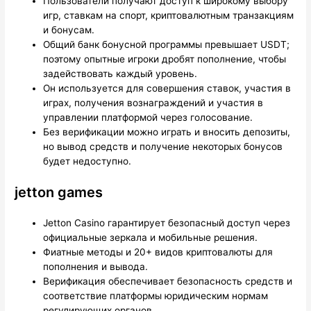
Пользователи получают доступ к широкому выбору
игр, ставкам на спорт, криптовалютным транзакциям
и бонусам.
Общий банк бонусной программы превышает USDT;
поэтому опытные игроки дробят пополнение, чтобы
задействовать каждый уровень.
Он используется для совершения ставок, участия в
играх, получения вознаграждений и участия в
управлении платформой через голосование.
Без верификации можно играть и вносить депозиты,
но вывод средств и получение некоторых бонусов
будет недоступно.
jetton games
Jetton Casino гарантирует безопасный доступ через
официальные зеркала и мобильные решения.
Фиатные методы и 20+ видов криптовалюты для
пополнения и вывода.
Верификация обеспечивает безопасность средств и
соответствие платформы юридическим нормам
регулирующих органов.