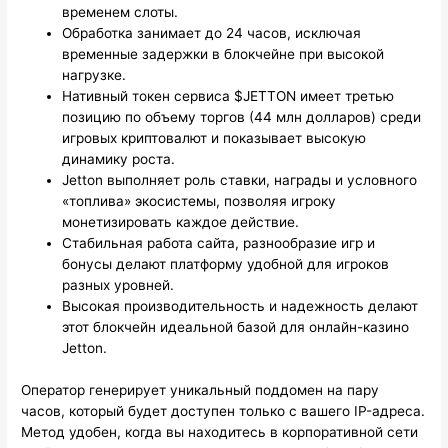
временем слоты.
Обработка занимает до 24 часов, исключая
временные задержки в блокчейне при высокой
нагрузке.
Нативный токен сервиса $JETTON имеет третью
позицию по объему торгов (44 млн долларов) среди
игровых криптовалют и показывает высокую
динамику роста.
Jetton выполняет роль ставки, награды и условного
«топлива» экосистемы, позволяя игроку
монетизировать каждое действие.
Стабильная работа сайта, разнообразие игр и
бонусы делают платформу удобной для игроков
разных уровней.
Высокая производительность и надежность делают
этот блокчейн идеальной базой для онлайн-казино
Jetton.
Оператор генерирует уникальный поддомен на пару
часов, который будет доступен только с вашего IP-адреса.
Метод удобен, когда вы находитесь в корпоративной сети