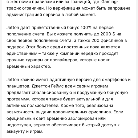
с жёсткими правилами или за границей, где iGaming-
трафик ограничен. Но верификация может быть запрошена
администрацией сервиса в любой момент.
Jetton дает приветственный бонус 100% на первое
пополнение счета. Вы сможете получить до 2000 $ на
свое первое пополнение счета, а также 200 фриспинов в
подарок. Этот бонус среди постоянных пока является
единственным – также у компании нередко проходят
срочные турниры от провайдеров, которые носят
временный характер.
Jetton казино имеет адаптивную версию для смартфонов и
планшетов. Джеттон Геймс всем своим игрокам
предлагает сбалансированную и продуманную бонусную
программу, которая также будет актуальной и для
активных пользователей. Кроме того, реализована
возможность выдачи дополнительных фриспинов. Если
официальный сайт временно заблокирован или
недоступен, зеркало обеспечивает быстрый доступ к
аккаунту и играм.