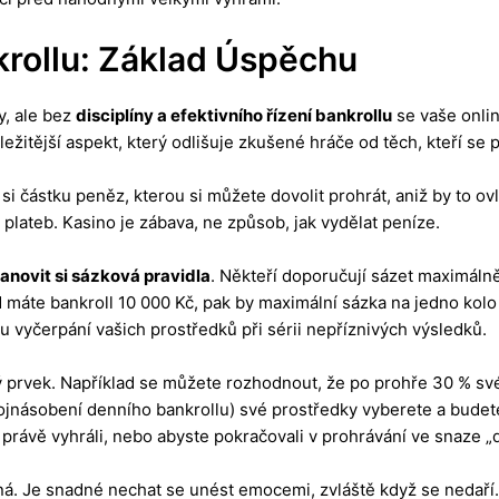
nkrollu: Základ Úspěchu
y, ale bez
disciplíny a efektivního řízení bankrollu
se vaše onli
žitější aspekt, který odlišuje zkušené hráče od těch, kteří se p
i částku peněz, kterou si můžete dovolit prohrát, aniž by to ovl
 plateb. Kasino je zábava, ne způsob, jak vydělat peníze.
tanovit si sázková pravidla
. Někteří doporučují sázet maximáln
máte bankroll 10 000 Kč, pak by maximální sázka na jedno kolo
 vyčerpání vašich prostředků při sérii nepříznivých výsledků.
vý prvek. Například se můžete rozhodnout, že po prohře 30 % sv
vojnásobení denního bankrollu) své prostředky vyberete a budet
te právě vyhráli, nebo abyste pokračovali v prohrávání ve snaze „
á. Je snadné nechat se unést emocemi, zvláště když se nedaří. V 