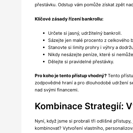
přestávku. Odstup vám pomůže získat zpět nadh
Klíčové zásady řízení bankrollu:
Určete si jasný, udržitelný bankroll.
Sázejte jen malé procento z celkového b
Stanovte si limity prohry i výhry a dodržu
Nikdy nesázejte peníze, které si nemůžet
Dělejte si pravidelné přestávky.
Pro koho je tento přístup vhodný?
Tento příst
zodpovědné hraní a pro dlouhodobé udržení se ve
nad svými financemi.
Kombinace Strategií: V
Nyní, když jsme si probrali tři odlišné přístupy
kombinovat? Vytvoření vlastního, personalizo