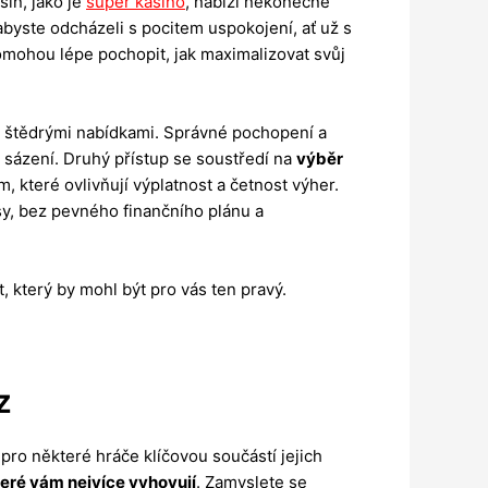
sin, jako je
super kasino
, nabízí nekonečné
abyste odcházeli s pocitem uspokojení, ať už s
omohou lépe pochopit, jak maximalizovat svůj
jící štědrými nabídkami. Správné pochopení a
k sázení. Druhý přístup se soustředí na
výběr
 které ovlivňují výplatnost a četnost výher.
sy, bez pevného finančního plánu a
t, který by mohl být pro vás ten pravý.
z
pro některé hráče klíčovou součástí jejich
teré vám nejvíce vyhovují
. Zamyslete se