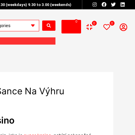
6.30 (weekdays) 9.30 to 3.00 (weekends)
0
0
0
 Šance Na Výhru
sino