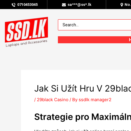
0
710453045
sa***@ss*.lk
No
Jak Si Užít Hru V 29bl
/
29black Casino
/ By
ssdlk manager2
Strategie pro Maximáln