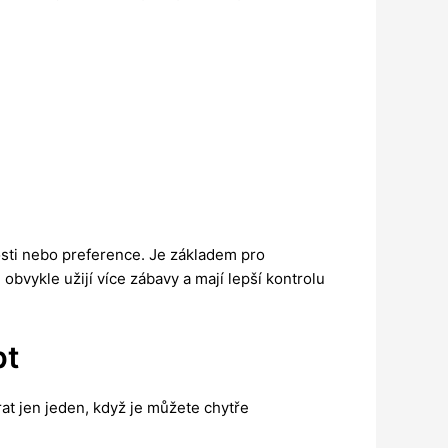
osti nebo preference. Je základem pro
obvykle užijí více zábavy a mají lepší kontrolu
pt
írat jen jeden, když je můžete chytře