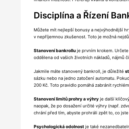
Disciplína a Řízení Ba
Můžete mít nejlepší bonusy a nejvýhodnější hr
v nepříjemnou zkušenost. Toto je možná nejdůle
Stanovení bankrollu
je prvním krokem. Určete s
oddělena od vašich životních nákladů, nájmů či
Jakmile máte stanovený bankroll, je důležité
s
sázku nebo na jedno zatočení automatu. Pokud 
200 Kč. Toto pravidlo pomáhá zabránit rychlému
Stanovení limitů prohry a výhry
je další klíčo
naopak, že po dosažení určité výhry (např. zd
chrání před tím, abyste prohráli zpět to, co js
Psychologická odolnost
je také nezanedbateln