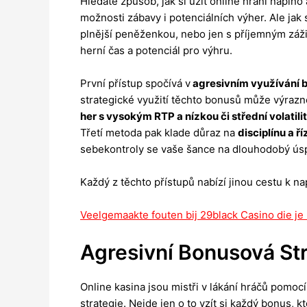
Hledáte způsob, jak si užít online hraní naplno
možnosti zábavy i potenciálních výher. Ale jak
plnější peněženkou, nebo jen s příjemným záži
herní čas a potenciál pro výhru.
První přístup spočívá v
agresivním využívání 
strategické využití těchto bonusů může výrazně
her s vysokým RTP a nízkou či střední volatili
Třetí metoda pak klade důraz na
disciplínu a ř
sebekontroly se vaše šance na dlouhodobý úsp
Každý z těchto přístupů nabízí jinou cestu k nap
Veelgemaakte fouten bij 29black Casino die j
Agresivní Bonusová St
Online kasina jsou mistři v lákání hráčů pomoc
strategie. Nejde jen o to vzít si každý bonus, k