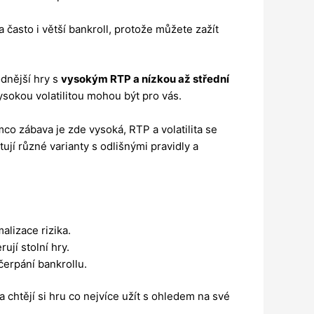
 často i větší bankroll, protože můžete zažít
odnější hry s
vysokým RTP a nízkou až střední
ysokou volatilitou mohou být pro vás.
ímco zábava je zde vysoká, RTP a volatilita se
tují různé varianty s odlišnými pravidly a
alizace rizika.
ují stolní hry.
čerpání bankrollu.
 chtějí si hru co nejvíce užít s ohledem na své