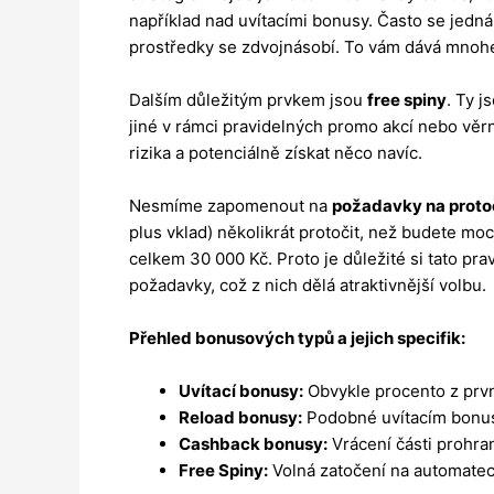
například nad uvítacími bonusy. Často se jedn
prostředky se zdvojnásobí. To vám dává mnohem
Dalším důležitým prvkem jsou
free spiny
. Ty j
jiné v rámci pravidelných promo akcí nebo věr
rizika a potenciálně získat něco navíc.
Nesmíme zapomenout na
požadavky na proto
plus vklad) několikrát protočit, než budete mo
celkem 30 000 Kč. Proto je důležité si tato p
požadavky, což z nich dělá atraktivnější volbu.
Přehled bonusových typů a jejich specifik:
Uvítací bonusy:
Obvykle procento z první
Reload bonusy:
Podobné uvítacím bonusům
Cashback bonusy:
Vrácení části prohran
Free Spiny:
Volná zatočení na automatec