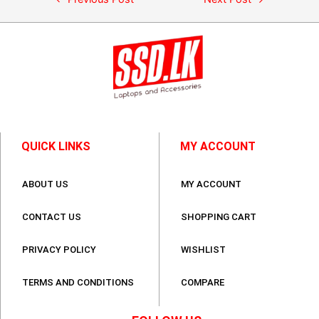
QUICK LINKS
MY ACCOUNT
ABOUT US
MY ACCOUNT
CONTACT US
SHOPPING CART
PRIVACY POLICY
WISHLIST
TERMS AND CONDITIONS
COMPARE