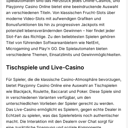
Spielautomaten sind das Herzstück jedes Online-Casinos, und
Playjonny Casino Online bietet eine beeindruckende Auswahl
an verschiedenen Titeln. Von klassischen Frucht-Slots über
moderne Video-Slots mit aufwendigen Grafiken und
Bonusfunktionen bis hin zu progressiven Jackpots mit
potenziell lebensverändernden Gewinnen – hier findet jeder
Slot-Fan das Richtige. Zu den beliebtesten Spielen gehören
Titel von führenden Softwareanbietern wie NetEnt,
Microgaming und Play’n GO. Die Spielautomaten bieten
verschiedene Themen, Einsatzlimits und Gewinnmöglichkeiten.
Tischspiele und Live-Casino
Für Spieler, die die klassische Casino-Atmosphäre bevorzugen,
bietet Playjonny Casino Online eine Auswahl an Tischspielen
wie Blackjack, Roulette, Baccarat und Poker. Diese Spiele sind
in verschiedenen Varianten verfügbar, um den
unterschiedlichen Vorlieben der Spieler gerecht zu werden.
Das Live-Casino ermöglicht es Spielern, gegen echte Dealer in
Echtzeit zu spielen, was das Spielerlebnis noch authentischer
macht. Die Interaktion mit den Dealern over Chat sorgt für
eine zusätzliche Spannung und soziale Komponente.