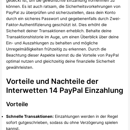
gedeckt ist, um die gewünschte Einzahlung vornehmen zu
können. Es ist auch ratsam, die Sicherheitsvorkehrungen von
PayPal zu überprüfen und sicherzustellen, dass dein Konto
durch ein sicheres Passwort und gegebenenfalls durch Zwei-
Faktor-Authentifizierung geschützt ist. Dies erhöht die
Sicherheit deiner Transaktionen erheblich. Behalte deine
Transaktionshistorie im Auge, um einen Überblick über deine
Ein- und Auszahlungen zu behalten und mögliche
Unregelmäßigkeiten frühzeitig zu erkennen. Durch die
Beachtung dieser Aspekte kannst du die Vorteile von PayPal
optimal nutzen und gleichzeitig deine finanzielle Sicherheit
gewährleisten.
Vorteile und Nachteile der
Interwetten 14 PayPal Einzahlung
Vorteile
Schnelle Transaktionen:
Einzahlungen werden in der Regel
sofort gutgeschrieben, sodass du ohne Verzögerung spielen
kannst.