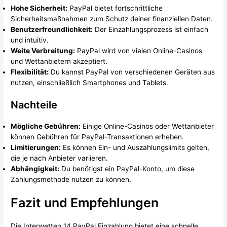
Hohe Sicherheit:
PayPal bietet fortschrittliche
Sicherheitsmaßnahmen zum Schutz deiner finanziellen Daten.
Benutzerfreundlichkeit:
Der Einzahlungsprozess ist einfach
und intuitiv.
Weite Verbreitung:
PayPal wird von vielen Online-Casinos
und Wettanbietern akzeptiert.
Flexibilität:
Du kannst PayPal von verschiedenen Geräten aus
nutzen, einschließlich Smartphones und Tablets.
Nachteile
Mögliche Gebühren:
Einige Online-Casinos oder Wettanbieter
können Gebühren für PayPal-Transaktionen erheben.
Limitierungen:
Es können Ein- und Auszahlungslimits gelten,
die je nach Anbieter variieren.
Abhängigkeit:
Du benötigst ein PayPal-Konto, um diese
Zahlungsmethode nutzen zu können.
Fazit und Empfehlungen
Die Interwetten 14 PayPal Einzahlung bietet eine schnelle,