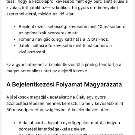
teszi, hogy a kezdőlapról kevesebb mint egy perc alatt eljuss a
kiválasztott játékhoz—ez kritikus, ha gyors eredményeket
szeretnél elérni, mielőtt az idő lejár.
Bejelentkezési sebesség: kevesebb mint 10 másodperc
az optimalizált szerverek miatt.
Főmenü navigáció: egy kattintás a „Slots”-hoz.
Játék indítási idő: kevesebb mint 5 másodperc a
kiválasztástól.
Ez a gyors átmenet a bejelentkezéstől a játékig fenntartja a
magas adrenalinszintet az elejétől kezdve.
A Bejelentkezési Folyamat Magyarázata
A játékosok megadják adataikat; ha újak, egy gyors
azonosítási lépésen mennek keresztül, amely kevesebb mint
30 másodpercet vesz igénybe. A bejelentkezés után:
A dashboard a legjobb nyerőgépeket mutatja ingyen
pörgetési lehetőségekkel az elején.