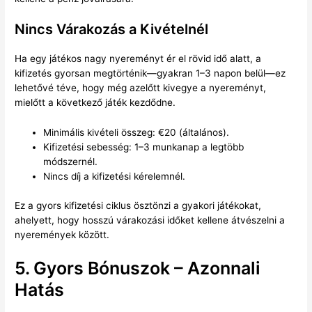
Nincs Várakozás a Kivételnél
Ha egy játékos nagy nyereményt ér el rövid idő alatt, a
kifizetés gyorsan megtörténik—gyakran 1–3 napon belül—ez
lehetővé téve, hogy még azelőtt kivegye a nyereményt,
mielőtt a következő játék kezdődne.
Minimális kivételi összeg: €20 (általános).
Kifizetési sebesség: 1–3 munkanap a legtöbb
módszernél.
Nincs díj a kifizetési kérelemnél.
Ez a gyors kifizetési ciklus ösztönzi a gyakori játékokat,
ahelyett, hogy hosszú várakozási időket kellene átvészelni a
nyeremények között.
5. Gyors Bónuszok – Azonnali
Hatás