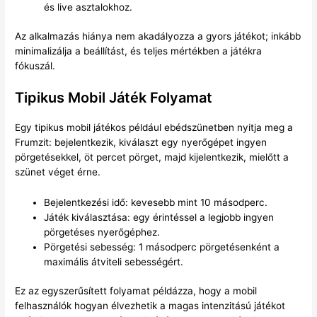
és live asztalokhoz.
Az alkalmazás hiánya nem akadályozza a gyors játékot; inkább
minimalizálja a beállítást, és teljes mértékben a játékra
fókuszál.
Tipikus Mobil Játék Folyamat
Egy tipikus mobil játékos például ebédszünetben nyitja meg a
Frumzit: bejelentkezik, kiválaszt egy nyerőgépet ingyen
pörgetésekkel, öt percet pörget, majd kijelentkezik, mielőtt a
szünet véget érne.
Bejelentkezési idő: kevesebb mint 10 másodperc.
Játék kiválasztása: egy érintéssel a legjobb ingyen
pörgetéses nyerőgéphez.
Pörgetési sebesség: 1 másodperc pörgetésenként a
maximális átviteli sebességért.
Ez az egyszerűsített folyamat példázza, hogy a mobil
felhasználók hogyan élvezhetik a magas intenzitású játékot