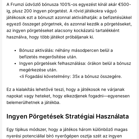
A Frumzi üdvözlő bónusza 100%-os egyezést kínál akár €500-
ig, plusz 200 ingyen pörgetést. A rövid játékokra vágyó
játékosok ezt a bónuszt azonnal aktiválhatják: a befizetésükkel
egyező összeget pörgetnek, és azonnal kezdik a pörgetéseket,
az ingyen pörgetéseket alacsony kockázatú tartalékként
használva, hogy több játékot próbáljanak ki.
Bónusz aktiválás: néhány másodpercen belül a
befizetés megerősítése után.
Ingyen pörgetések felhasználása: órákon belül a bónusz
megérkezése után.
<li Fogadási követelmény: 35x a bónusz összegére.
Ez a kialakítás lehetővé teszi, hogy a játékosok ne várjanak
napokat vagy heteket, hogy elkezdjenek fogadni—egyenesen
belemerülhetnek a játékba.
Ingyen Pörgetések Stratégiai Használata
Egy tipikus módszer, hogy a játékos három különböző magas
nyerési potenciállal bíró nyerőgépen osztja szét az ingyen