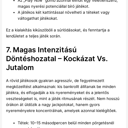
Az „Play Now” gomb azonnal elindít egy véletlenszerű,
magas nyerési potenciállal bíró játékot.
A játékos két kattintással növelheti a téteket vagy
váltogathat játékokat.
Ez a kialakítás kiküszöböli a súrlódásokat, és fenntartja a
lendületet a teljes játék során.
7. Magas Intenzitású
Döntéshozatal – Kockázat Vs.
Jutalom
A rövid játékosok gyakran agresszív, de fegyelmezett
megközelítést alkalmaznak: kis bankrollt állítanak be minden
játékra, és elfogadják a kis nyereményeket és a jelentős
veszteségeket is, mint a játék ritmusának részét. Nem hosszú
órákon át üldözik a nagy jackpotokat, hanem gyors
nyereményekre koncentrálnak, amelyek azonnal kielégítőek.
Tétek: 10–15 másodpercen belül minden pörgetésnél