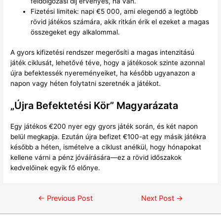
feldolgozási díj érvényes, ha van.
Fizetési limitek: napi €5 000, ami elegendő a legtöbb
rövid játékos számára, akik ritkán érik el ezeket a magas
összegeket egy alkalommal.
A gyors kifizetési rendszer megerősíti a magas intenzitású
játék ciklusát, lehetővé téve, hogy a játékosok szinte azonnal
újra befektessék nyereményeiket, ha később ugyanazon a
napon vagy héten folytatni szeretnék a játékot.
„Újra Befektetési Kör” Magyarázata
Egy játékos €200 nyer egy gyors játék során, és két napon
belül megkapja. Ezután újra befizet €100-at egy másik játékra
később a héten, ismételve a ciklust anélkül, hogy hónapokat
kellene várni a pénz jóváírására—ez a rövid időszakok
kedvelőinek egyik fő előnye.
←
Previous Post
Next Post
→