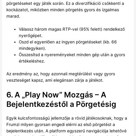
pörgetéseket egy játék során. Ez a diverzifikáció csökkenti a
kockázatot, miközben minden pörgetés gyors és izgalmas
marad.
Válassz három magas RTP-vel (95% felett) rendelkező
nyerőgépet.
Oszd el egyenlően az ingyen pörgetéseket (kb. 66
mindegyiken).
Összesítsd a nyereményeket minden gép után a gyors
értékeléshez.
Az eredmény az, hogy azonnali megtérülést vagy gyors
veszteséget kapsz, ami elegánsan zárja a játékot.
6. A „Play Now” Mozgás – A
Bejelentkezéstől a Pörgetésig
Egyik kulcsfontosságú jellemzője a rövid játékosoknak, hogy a
Frumzi milyen gyorsan engedi elérni az első pörgetést a
bejelentkezés után. A platform egyszerű navigációja lehetővé