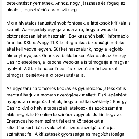
betekintést nyerhetnek. Ahhoz, hogy játszhass és fogadj az
oldalon, regisztrációra van szükség.
Míg a hivatalos tanúsítványok fontosak, a játékosok kritikája is
számít. Az engedély egy garancia arra, hogy a weboldalt
biztonságosan lehet használni. Egy kaszinón belüli információ
áramlás SSL és/vagy TLS kriptografikus biztonsági protokoll
által kell védve legyen. Sütiket használunk, hogy a legjobb
élményt nyújtsuk Önnek weboldalunkon Akárcsak az Energy
Casino esetében, a Rabona weboldala is támogatja a magyar
nyelvet. A Starda hasonló be- és kifizetési módszereket
támogat, beleértve a kriptovalutákat is.
Az egyszerű háromsoros kockás es gyümölcsös játékokat is
megtalálhatjuk a modern nyerőgépek mellett. Első lépésként
nyugodtan megerősíthetjük, hogy a máltai székhelyű Energy
Casino kiváló hely a tapasztalt játékosok és azok számára,
akik megbízható online kaszinóra vágynak. Jó hír, hogy az
Energycasino nem számít fel extra költségeket a
kifizetésekért, bár a választott fizetési szolgáltató díjat
számíthat fel. A kifizetések gyorsasága és megbízhatósága