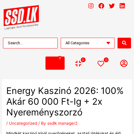
0
0
0
Energy Kaszinó 2026: 100%
Akár 60 000 Ft-Ig + 2x
Nyereményszorzó
/
Uncategorized
/ By
ssdlk manager2
Mindkét kaszinó kínál nyerőgépeket, asztali játékokat és élő