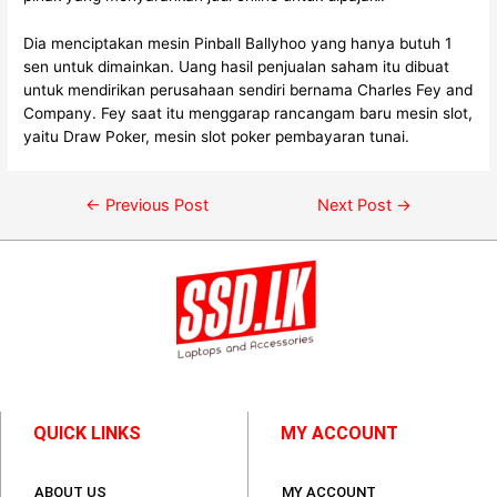
Dia menciptakan mesin Pinball Ballyhoo yang hanya butuh 1
sen untuk dimainkan. Uang hasil penjualan saham itu dibuat
untuk mendirikan perusahaan sendiri bernama Charles Fey and
Company. Fey saat itu menggarap rancangam baru mesin slot,
yaitu Draw Poker, mesin slot poker pembayaran tunai.
←
Previous Post
Next Post
→
QUICK LINKS
MY ACCOUNT
ABOUT US
MY ACCOUNT