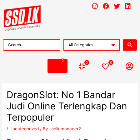
0
0
0
DragonSlot: No 1 Bandar
Judi Online Terlengkap Dan
Terpopuler
/
Uncategorized
/ By
ssdlk manager2