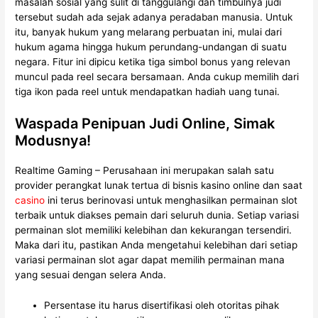
masalah sosial yang sulit di tanggulangi dan timbulnya judi
tersebut sudah ada sejak adanya peradaban manusia. Untuk
itu, banyak hukum yang melarang perbuatan ini, mulai dari
hukum agama hingga hukum perundang-undangan di suatu
negara. Fitur ini dipicu ketika tiga simbol bonus yang relevan
muncul pada reel secara bersamaan. Anda cukup memilih dari
tiga ikon pada reel untuk mendapatkan hadiah uang tunai.
Waspada Penipuan Judi Online, Simak
Modusnya!
Realtime Gaming – Perusahaan ini merupakan salah satu
provider perangkat lunak tertua di bisnis kasino online dan saat
casino
ini terus berinovasi untuk menghasilkan permainan slot
terbaik untuk diakses pemain dari seluruh dunia. Setiap variasi
permainan slot memiliki kelebihan dan kekurangan tersendiri.
Maka dari itu, pastikan Anda mengetahui kelebihan dari setiap
variasi permainan slot agar dapat memilih permainan mana
yang sesuai dengan selera Anda.
Persentase itu harus disertifikasi oleh otoritas pihak