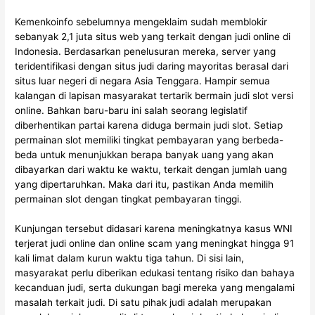
Kemenkoinfo sebelumnya mengeklaim sudah memblokir
sebanyak 2,1 juta situs web yang terkait dengan judi online di
Indonesia. Berdasarkan penelusuran mereka, server yang
teridentifikasi dengan situs judi daring mayoritas berasal dari
situs luar negeri di negara Asia Tenggara. Hampir semua
kalangan di lapisan masyarakat tertarik bermain judi slot versi
online. Bahkan baru-baru ini salah seorang legislatif
diberhentikan partai karena diduga bermain judi slot. Setiap
permainan slot memiliki tingkat pembayaran yang berbeda-
beda untuk menunjukkan berapa banyak uang yang akan
dibayarkan dari waktu ke waktu, terkait dengan jumlah uang
yang dipertaruhkan. Maka dari itu, pastikan Anda memilih
permainan slot dengan tingkat pembayaran tinggi.
Kunjungan tersebut didasari karena meningkatnya kasus WNI
terjerat judi online dan online scam yang meningkat hingga 91
kali limat dalam kurun waktu tiga tahun. Di sisi lain,
masyarakat perlu diberikan edukasi tentang risiko dan bahaya
kecanduan judi, serta dukungan bagi mereka yang mengalami
masalah terkait judi. Di satu pihak judi adalah merupakan